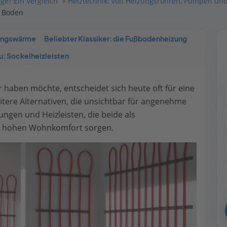
ge? Ein Vergleich
Heiztechnik: von Heizungsrohren, Pumpen und
 Boden
lungswärme
Beliebter Klassiker: die Fußbodenheizung
au: Sockelheizleisten
 haben möchte, entscheidet sich heute oft für eine
tere Alternativen, die unsichtbar für angenehme
gen und Heizleisten, die beide als
rs hohen Wohnkomfort sorgen.