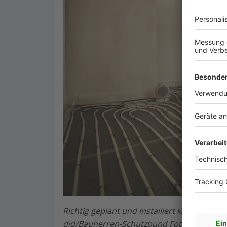
Richtig geplant und installiert kann mit e
djd/Bauherren-Schutzbund Foto djd/Bauh