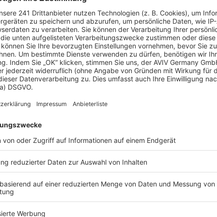
it Strahlungswärme. Sie verteilen die Wärme sehr
genehmen Luftzirkulationen mit Zugerscheinungen
isch bringt die Flächenheizung Vorteile
ihrer Art der Wärmeabgabe (Konvektionswalzen)
e Fußbodenheizung