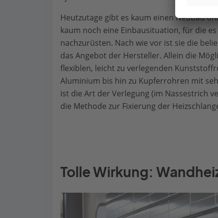
Heutzutage gibt es kaum einen Neubau ohn
kaum noch eine Einbausituation, für die e
nachzurüsten. Nach wie vor ist sie die beli
das Angebot der Hersteller. Allein die Mögl
flexiblen, leicht zu verlegenden Kunststo
Aluminium bis hin zu Kupferrohren mit seh
ist die Art der Verlegung (im Nassestrich 
die Methode zur Fixierung der Heizschlan
Tolle Wirkung: Wandhe