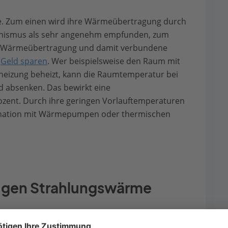
le. Zum einen wird ihre Wärmeübertragung durch
nismus als sehr angenehm empfunden, zum
ige Wärmeübertragung und damit verbundene
h
Geld sparen
. Wer beispielsweise den Raum mit
heizung beheizt, kann die Raumtemperatur bei
ad absenken. Das bewirkt eine
ozent. Durch ihre geringen Vorlauftemperaturen
bination mit Wärmepumpen oder thermischen
ugen Strahlungswärme
ewärmte Luft an den Menschen weitergeben