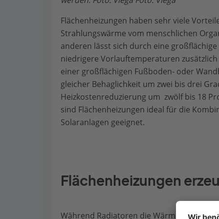
werden. Foto: Viega Foto: Viega
Flächenheizungen haben sehr viele Vortei
Strahlungswärme vom menschlichen Orga
anderen lässt sich durch eine großfläch
niedrigere Vorlauftemperaturen zusätzlic
einer großflächigen Fußboden- oder Wand
gleicher Behaglichkeit um zwei bis drei Gr
Heizkostenreduzierung um zwölf bis 18 Pr
sind Flächenheizungen ideal für die Kom
Solaranlagen geeignet.
Flächenheizungen erze
Während Radiatoren die Wärme über aufg