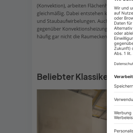
(Konvektion), arbeiten Flächenheizungen m
gleichmäßig. Dabei entstehen keine unan
und Staubaufwirbelungen. Auch bauphysikal
gegenüber Konvektionsheizungen, die mit 
häufig gar nicht die Raumecken erreichen.
Beliebter Klassiker: di