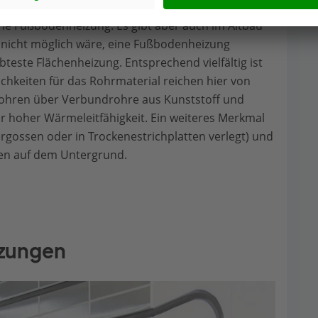
e Fußbodenheizung. Es gibt aber auch im Altbau
s nicht möglich wäre, eine Fußbodenheizung
ebteste Flächenheizung. Entsprechend vielfältig ist
ichkeiten für das Rohrmaterial reichen hier von
ffrohren über Verbundrohre aus Kunststoff und
r hoher Wärmeleitfähigkeit. Ein weiteres Merkmal
vergossen oder in Trockenestrichplatten verlegt) und
gen auf dem Untergrund.
izungen