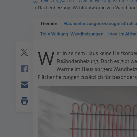
Heizungsarten – Welche Heizung ist die richti
Flächenheizung: Wohlfühlwärme von Wand und
Themen:
Flächenheizungen erzeugen Strah
Tolle Wirkung: Wandheizungen
Ideal im Altb
W
er in seinem Haus keine Heizkörper
Twitter
Fußbodenheizung. Doch es gibt wei
Wärme im Haus sorgen: Wandheizun
Facebook
Flächenheizungen zusätzlich für besonde
E-
mail
Seite
drucken