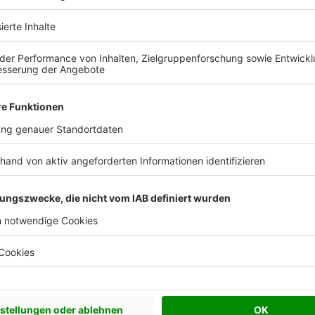
iner Fußbodenheizung Energie gespart werden. Foto
erren-Schutzbund