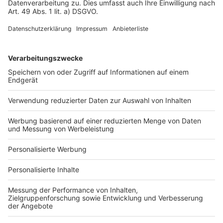
Impressum
Fotonachweis
Services
Bauprojekt-Quiz
Häuser-Suche
Hausanbieter-Suche
Bauprojekt-Profil
Für Unternehmen
Ihre Baufirma auf bauen.de
Kostenloses Infogespräch