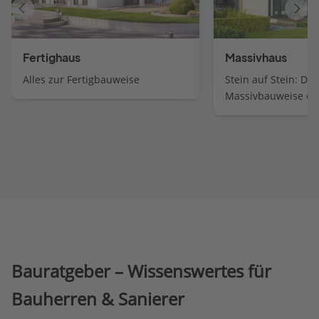
Vorheriger
Näch
Artikel
Artik
Fertighaus
Massivhaus
Alles zur Fertigbauweise
Stein auf Stein: Die
Massivbauweise erk
Bauratgeber – Wissenswertes für
Bauherren & Sanierer