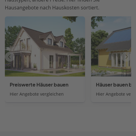
Hausangebote nach Hauskosten sortiert.
Vorheriger
Näch
Artikel
Artik
Preiswerte Häuser bauen
Häuser bauen bi
Hier Angebote vergleichen
Hier Angebote verg