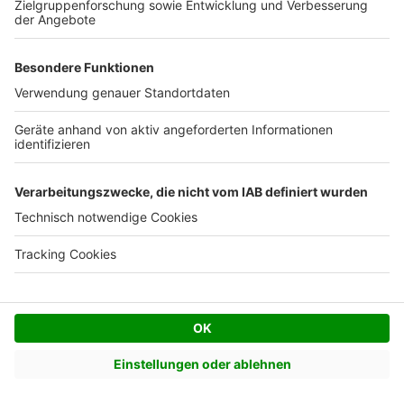
Fenster
Türen
Markisen & Rollläden
Treppen