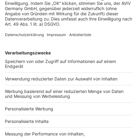
Heizung
Haustechnik
Badezimmer
Küche
Wand und Boden
Kamine & Öfen