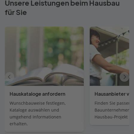
Unsere Leistungen beim Hausbau
für Sie
Vorheriger
Näch
Artikel
Artik
Hauskataloge anfordern
Hausanbieter ver
Wunschbauweise festlegen,
Finden Sie passend
Kataloge auswählen und
Bauunternehmen fü
umgehend Informationen
Hausbau-Projekt
erhalten.