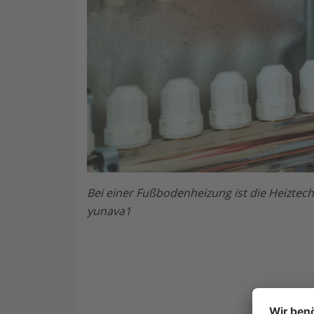
Bei einer Fußbodenheizung ist die Heiztech
yunava1