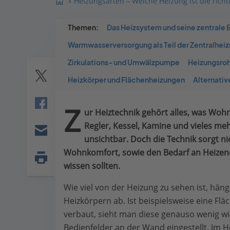
Heizungsarten – Welche Heizung ist die richti
Themen:
Das Heizsystem und seine zentrale E
Warmwasserversorgung als Teil der Zentralhei
Zirkulations- und Umwälzpumpe
Heizungsroh
Heizkörper und Flächenheizungen
Alternativ
Twitter
Z
ur Heiztechnik gehört alles, was W
Facebook
Regler, Kessel, Kamine und vieles meh
unsichtbar. Doch die Technik sorgt ni
E-
Wohnkomfort, sowie den Bedarf an Heizen
mail
wissen sollten.
Seite
drucken
Wie viel von der Heizung zu sehen ist, hä
Heizkörpern ab. Ist beispielsweise eine F
verbaut, sieht man diese genauso wenig wi
Bedienfelder an der Wand eingestellt. Im