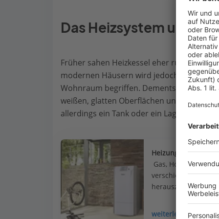
Das Heizsystem und sein
Früher sahen Heizkessel eher rustikal indus
modernen Häusern wird jedoch immer wiede
Wohnraum begriffen. Dementsprechend se
weißen, glatten Oberflächen und digitalen 
allerdings ein Tank oder ein Lager benötigt,
Heizung
 Gas, Holz oder Sonn
verschiedene Heizung
herauszufinden, welc
weiterlesen