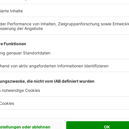
ls Teil der Zentralheizung
für warmes Wasser. Alternativ dazu sind aber auch
mit Gas oder Strom betrieben werden. Mithilfe von
nnenenergie genutzt werden, um Wasser zu
en Kamin sitzt, kann statt einem normalen
 Ofen einbauen, der das Heizungswasser oder das
der Wasserboiler
ntralheizung mit Warmwassererwärmung gibt, muss das 