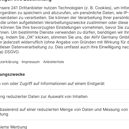
e zentrale Einheit
triell aus und waren im Keller versteckt. In
r ohne Keller gebaut oder der Keller als
hen Heizungen heute ganz anders aus, mit
Bedienfeldern. Bei einigen Heizungsarten wird
 etwa bei Öl-, Flüssiggas- oder Pelletheizungen.
enwärme. Es gibt viele Energieträger und viele 
en. Dieser Heizungsratgeber hilft dabei, 
he Heizungsart die richtige ist.