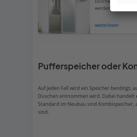
Duschwasser entwede
werden. Beide Syste
weiterlesen
Pufferspeicher oder Ko
Auf jeden Fall wird ein Speicher benötig
Duschen entnommen wird. Dabei handelt es
Standard im Neubau sind Kombispeicher, an
sind.