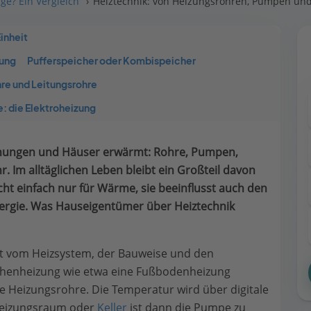
ge? Ein Vergleich
Heiztechnik: von Heizungsrohren, Pumpen und
inheit
zung
Pufferspeicher oder Kombispeicher
re und Leitungsrohre
e: die Elektroheizung
ohnungen und Häuser erwärmt: Rohre, Pumpen,
r. Im alltäglichen Leben bleibt ein Großteil davon
cht einfach nur für Wärme, sie beeinflusst auch den
ergie. Was Hauseigentümer über Heiztechnik
ngt vom Heizsystem, der Bauweise und den
lächenheizung wie etwa eine Fußbodenheizung
e Heizungsrohre. Die Temperatur wird über digitale
 Heizungsraum oder
Keller
ist dann die Pumpe zu