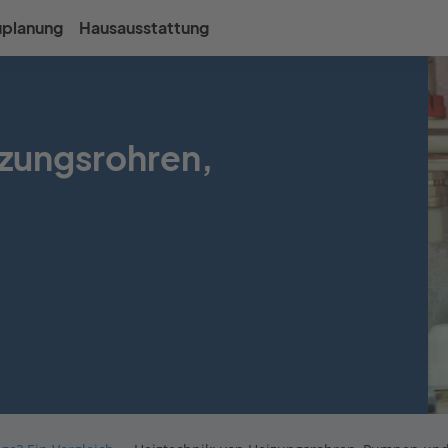
uplanung
Hausausstattung
izungsrohren,