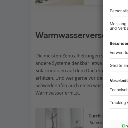
Warmwasserversorgung a
Die meisten Zentralheizungen sorgen auch 
andere Systeme denkbar, etwa Boiler, die 
Solarmodulen auf dem Dach kann auch So
erhitzen. Und wer gerne vor dem knisternd
Schwedenofen auch einen wasserführenden
Warmwasser erhitzt.
Durchlauferhitzer o
 Sofern es keine Ze