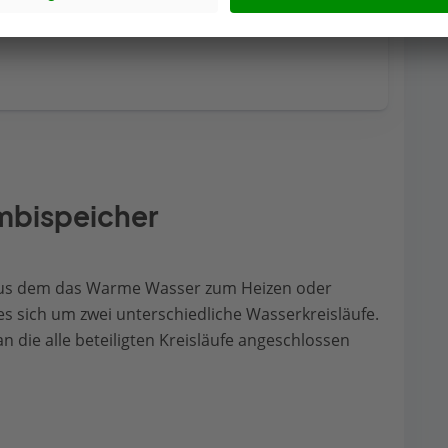
r im Durchlauferhitzer oder im Wasserboiler erhitzt 
me haben Vor- und Nachteile. Eine Entscheidungshilfe.
mbispeicher
t, aus dem das Warme Wasser zum Heizen oder
 sich um zwei unterschiedliche Wasserkreisläufe.
 die alle beteiligten Kreisläufe angeschlossen