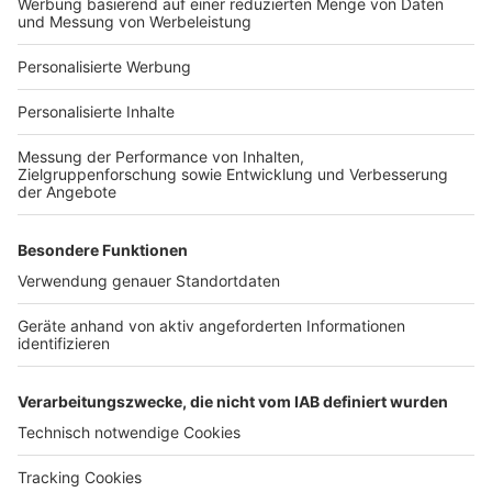
Bauvorhaben. Das Fachportal gibt Tipps zum Thema
Hausbau, Sanierung, Renovierung, neue Energien und
vieles mehr. Besonderen Mehrwert bieten die
verschiedenen Rechnerfunktionen. So bildet bauen.de
eine sichere Basis für zielgerichtete
Markenkommunikation.
Sie wünschen persönliche und kompetente Beratung?
Kommen Sie auf uns zu und wir stellen Ihnen sehr gern
unsere Portale und Werbemöglichkeiten vor.
Rufen Sie uns einfach an. Tel:
+49 (
0)30 577 040 922, E-
Mail: info@neuraum.com