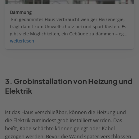
Dämmung
 Ein gedämmtes Haus verbraucht weniger Heizenergie, 
trägt damit zum Umweltschutz bei und spart Kosten. Es 
gibt viele Möglichkeiten, ein Gebäude zu dämmen – egal 
ob Alt- oder Neubau. Die Optionen im Überblick.
weiterlesen
3. Grobinstallation von Heizung und
Elektrik
Ist das Haus verschließbar, können die Heizung und
die Elektrik zumindest grob installiert werden. Das
heißt, Kabelschächte können gelegt oder Kabel
gezogen werden. Bevor die Wand später verschlossen