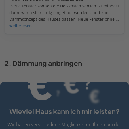
 Neue Fenster können die Heizkosten senken. Zumindest 
dann, wenn sie richtig eingebaut werden - und zum 
Dämmkonzept des Hauses passen: Neue Fenster ohne 
Fassadendämmung können Schimmel begünstigen und 
weiterlesen
viel Schaden anrichten.
2. Dämmung anbringen
Wieviel Haus kann ich mir leisten?
Wir haben verschiedene Möglichkeiten Ihnen bei der