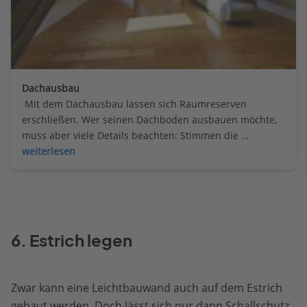
Dachausbau
 Mit dem Dachausbau lassen sich Raumreserven 
erschließen. Wer seinen Dachboden ausbauen möchte, 
muss aber viele Details beachten: Stimmen die 
baulichen Voraussetzungen? Ist eine Baugenehmigung 
weiterlesen
notwendig? Wie können gesetzliche Vorgaben umgesetzt 
werden?
6. Estrich legen
Zwar kann eine Leichtbauwand auch auf dem Estrich
gebaut werden. Doch lässt sich nur dann Schallschutz