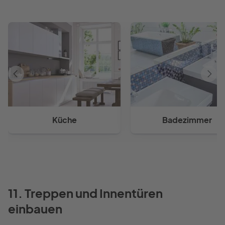
Vorheriger
Näch
Artikel
Artik
Küche
Badezimmer
11. Treppen und Innentüren
einbauen