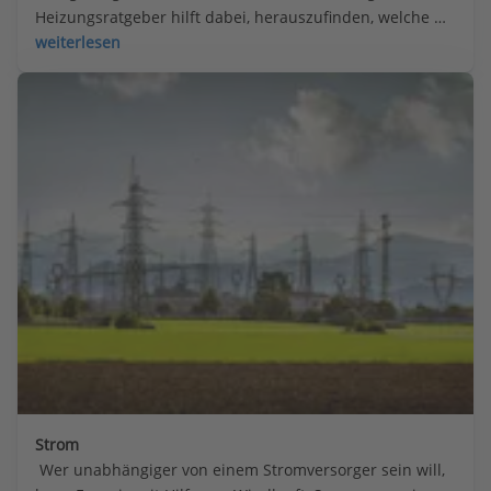
Heizungsratgeber hilft dabei, herauszufinden, welche 
Heizungsart die richtige ist.
weiterlesen
Strom
 Wer unabhängiger von einem Stromversorger sein will, 