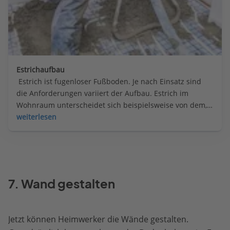
Estrichaufbau
 Estrich ist fugenloser Fußboden. Je nach Einsatz sind 
die Anforderungen variiert der Aufbau. Estrich im 
Wohnraum unterscheidet sich beispielsweise von dem, 
der in einer Garage, auf dem Balkon oder einer 
weiterlesen
Holzbalkendecke verlegt wird.
7. Wand gestalten
Jetzt können Heimwerker die Wände gestalten.