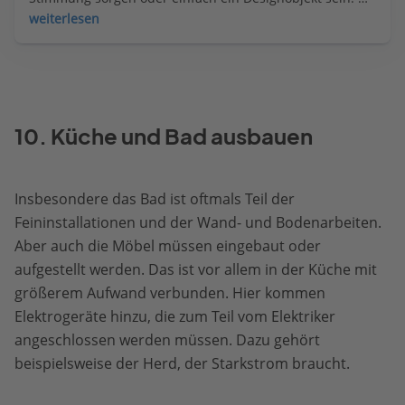
Welcher Kamin für welche Funktion am besten geeignet 
weiterlesen
ist. Außerdem: Die wichtigsten Heizmittel im Überblick.
10. Küche und Bad ausbauen
Insbesondere das Bad ist oftmals Teil der
Feininstallationen und der Wand- und Bodenarbeiten.
Aber auch die Möbel müssen eingebaut oder
aufgestellt werden. Das ist vor allem in der Küche mit
größerem Aufwand verbunden. Hier kommen
Elektrogeräte hinzu, die zum Teil vom Elektriker
angeschlossen werden müssen. Dazu gehört
beispielsweise der Herd, der Starkstrom braucht.