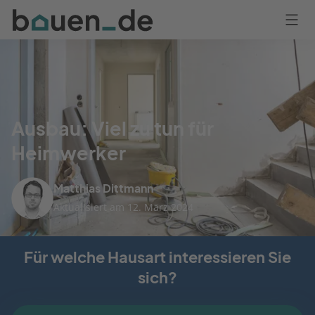
Bauen
Logo
Anmelden
Ausbau: Viel zu tun für
Heimwerker
Matthias Dittmann
Aktualisiert am 12. März 2024
Für welche Hausart interessieren Sie
sich?