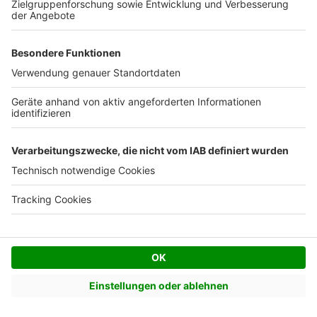
Außenbereich gestalten
Dielen schleifen 
Entdecken Sie Tipps für Terrasse
Erfahren Sie, wie Sie I
und Balkon, um ein zweites
Holzfußboden selbst s
Wohnzimmer zu schaffen.
können.
Weitere Artikel zum Thema
WC austauschen Tipps
Küche selbst gestalten
Carport bauen
Sanitärinstallation selbst
Terrassenüberdachung bauen
Fenster abdichten