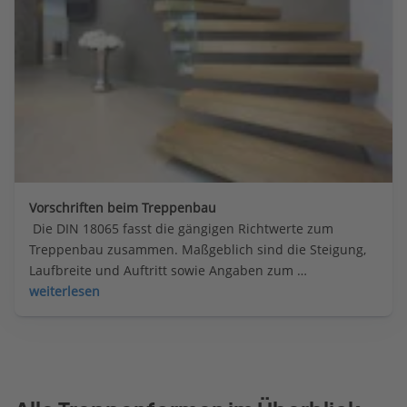
Vorschriften beim Treppenbau
 Die DIN 18065 fasst die gängigen Richtwerte zum 
Treppenbau zusammen. Maßgeblich sind die Steigung, 
Laufbreite und Auftritt sowie Angaben zum 
Treppengeländer. Daneben gibt es noch weitere 
weiterlesen
Vorgaben, die Bauherren beachten müssen.