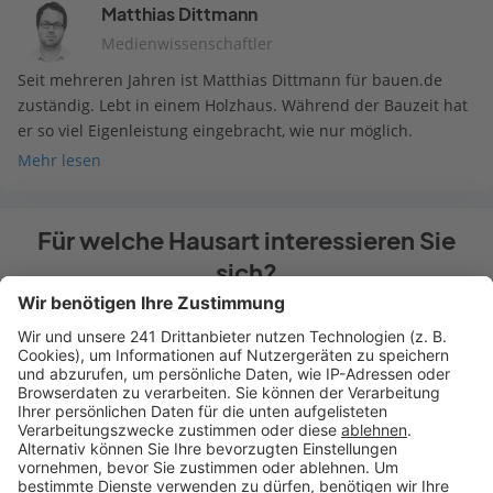
Matthias Dittmann
Medienwissenschaftler
Seit mehreren Jahren ist Matthias Dittmann für bauen.de
zuständig. Lebt in einem Holzhaus. Während der Bauzeit hat
er so viel Eigenleistung eingebracht, wie nur möglich.
Mehr lesen
Für welche Hausart interessieren Sie
sich?
Einfamilienhaus
Doppelhaus
Mehrfamilienhaus