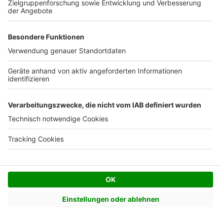
Satteldach bauen
Walmdach bauen
Pultdach bauen
Zeltdach bauen
Mit Architekt bauen
Mit Bauträger bauen
Mit Fertighausanbieter bauen
Mit Generalunternehmer bauen