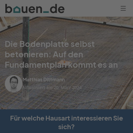
Bauen
Logo
Anmelden
Die Bodenplatte selbst
betonieren: Auf den
Fundamentplan kommt es an
Matthias Dittmann
Aktualisiert am 20. März 2024
Für welche Hausart interessieren Sie
sich?