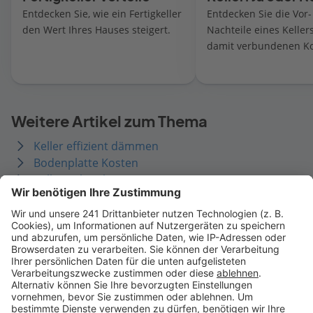
Entdecken Sie, wie ein Fertigkeller
Entdecken Sie die Vor
den Wert Ihres Hauses steigert.
Nachteile eines Keller
damit verbundenen Ko
Weitere Artikel zum Thema
Keller effizient dämmen
Bodenplatte Kosten
Keller richtig lagern
Eigenes Garagenfundament
Kellerbau-Materialwahl
Erdarbeiten erklärt
Erdaushub entsorgen