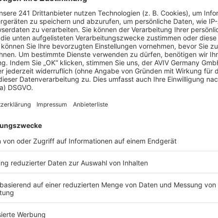
: Was bedeutet das?
, meint damit üblicherweise ein freistehendes Einfamilienh
est aber
geradlinig rechteckig
. Stadtvillen erinnern oft entfe
trandbewohner ausgerichtet: Sie eignen sich für kleine Gr
nnen durchaus repräsentativ gestaltet werden. Die häufigste