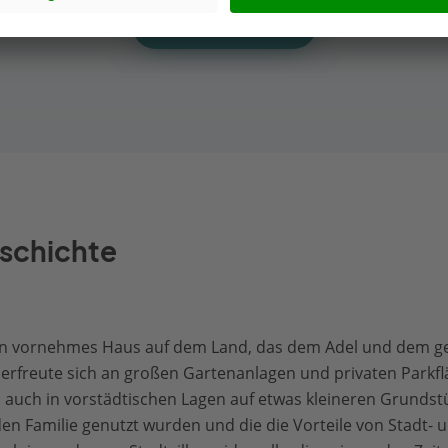
Alle anzeigen
eschichte
ür ein vornehmes Haus auf dem Land, das dem Adel und dem
 erfreute sich an großen Gartenanlagen und privaten Parkf
 auch in vorstädtischen Lagen auf etwas kleineren Grundstü
en Familie genutzt wurden und die die Vorteile von Stadt- 