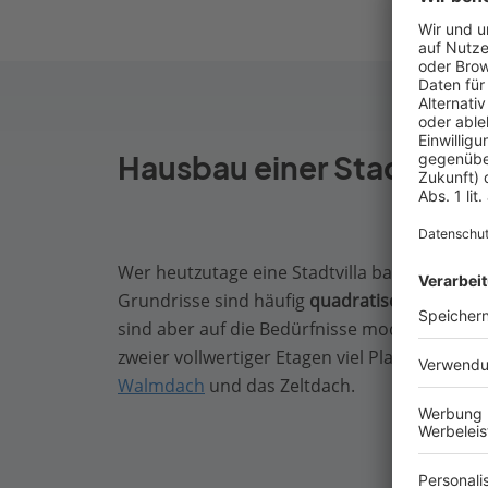
Hausbau einer Stadtvilla
Wer heutzutage eine Stadtvilla bauen möchte
Grundrisse sind häufig
quadratisch
, zumind
sind aber auf die Bedürfnisse moderner Stad
zweier vollwertiger Etagen viel Platz und kö
Walmdach
und das Zeltdach.