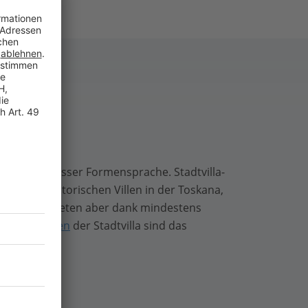
aus mit gewisser Formensprache. Stadtvilla-
rnt an die historischen Villen in der Toskana,
undstücke, bieten aber dank mindestens
n
Dachformen
der Stadtvilla sind das