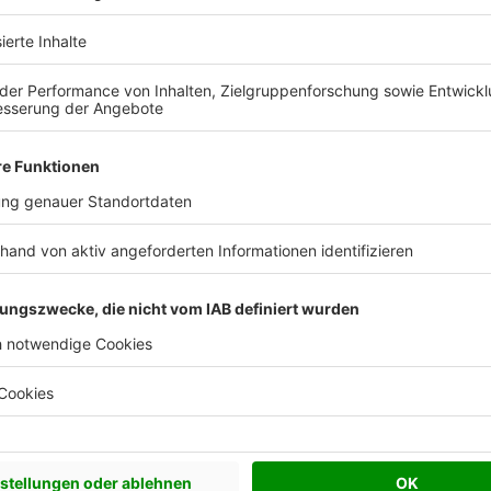
villa 352
Paulina
-Massiv-Haus
AVOS Hausbau
frage
150 m²
ab 319.500 €
1
elfertig
Wohnfläche
Schlüsselfertig
Wohnf