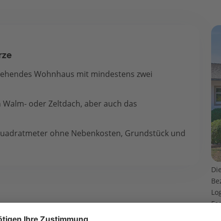
rze
eistehendes Wohnhaus mit mindestens zwei
in Walm- oder Zeltdach, aber auch das
o Quadratmeter ohne Nebenkosten, Grundstück und
Di
Be
Lo
Fe