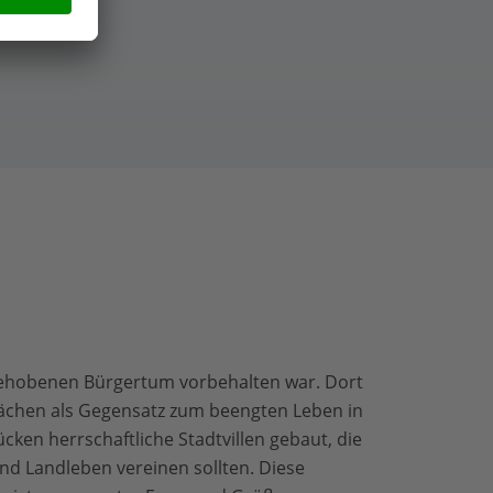
 gehobenen Bürgertum vorbehalten war. Dort
lächen als Gegensatz zum beengten Leben in
cken herrschaftliche Stadtvillen gebaut, die
und Landleben vereinen sollten. Diese