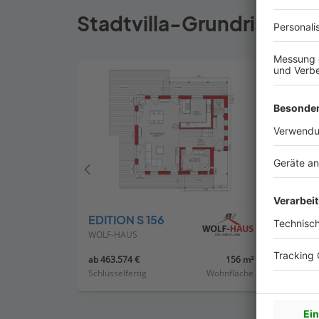
Stadtvilla-Grundrisse
Vorheriges
Haus
EDITION S 156
Stadt
WOLF-HAUS
WEIOTT
ab 463.574 €
156 m²
Auf An
Schlüsselfertig
Wohnfläche
Schlüss