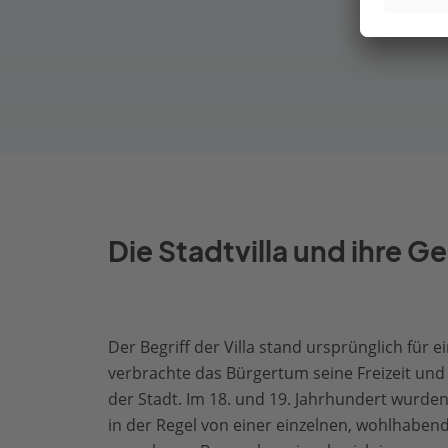
Die Stadtvilla und ihre G
Der Begriff der Villa stand ursprünglich f
verbrachte das Bürgertum seine Freizeit und
der Stadt. Im 18. und 19. Jahrhundert wurden
in der Regel von einer einzelnen, wohlhabend