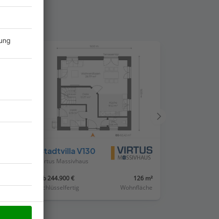
Nächstes
Haus
Stadtvilla V130
Virtus Massivhaus
31 m²
ab 244.900 €
126 m²
läche
Schlüsselfertig
Wohnfläche