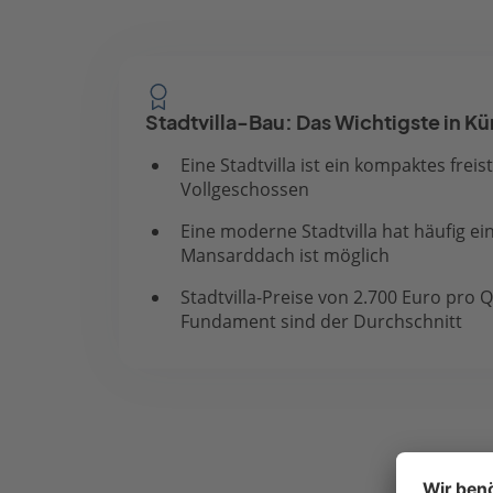
Stadtvilla-Bau: Das Wichtigste in Kü
Eine Stadtvilla ist ein kompaktes fr
Vollgeschossen
Eine moderne Stadtvilla hat häufig e
Mansarddach ist möglich
Stadtvilla-Preise von 2.700 Euro pr
Fundament sind der Durchschnitt