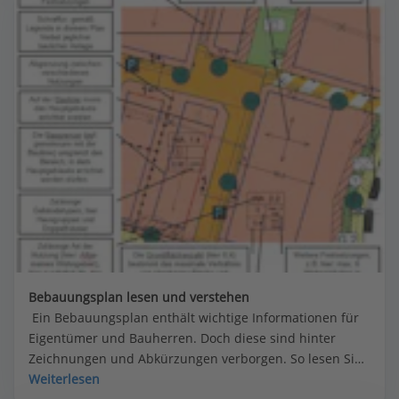
Bebauungsplan lesen und verstehen
 Ein Bebauungsplan enthält wichtige Informationen für 
Eigentümer und Bauherren. Doch diese sind hinter 
Zeichnungen und Abkürzungen verborgen. So lesen Sie 
einen Bebauungsplan und was Kürzel wie SD oder FD, o 
Weiterlesen