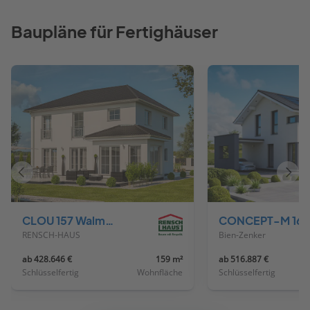
Baupläne für Fertighäuser
Vorheriges
Näch
Haus
Haus
CLOU 157 Walmdach
CONCEPT-M 167 Rhein
RENSCH-HAUS
Bien-Zenker
ab 428.646 €
159 m²
ab 516.887 €
Schlüsselfertig
Wohnfläche
Schlüsselfertig