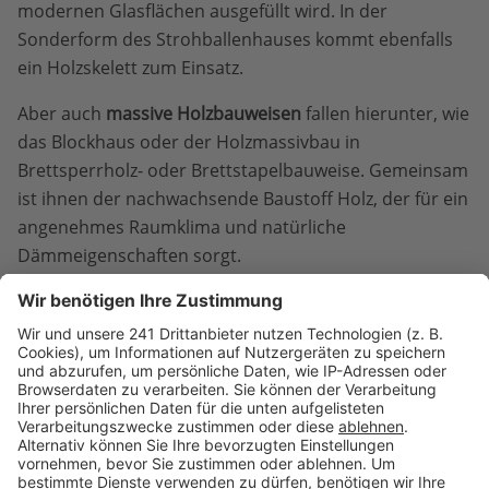
modernen Glasflächen ausgefüllt wird. In der
Sonderform des Strohballenhauses kommt ebenfalls
ein Holzskelett zum Einsatz.
Aber auch
massive Holzbauweisen
fallen hierunter, wie
das Blockhaus oder der Holzmassivbau in
Brettsperrholz- oder Brettstapelbauweise. Gemeinsam
ist ihnen der nachwachsende Baustoff Holz, der für ein
angenehmes Raumklima und natürliche
Dämmeigenschaften sorgt.
Holzhäuser sind besonders für Bauleute interessant,
die Wert auf Nachhaltigkeit und Ökologie legen.
Voraussetzung: Das Holz sollte aus regionaler,
nachhaltiger Forstwirtschaft stammen, damit die
positive CO₂-Bilanz tatsächlich zum Tragen kommt.
Vorteile:
Nachwachsender Baustoff, gute