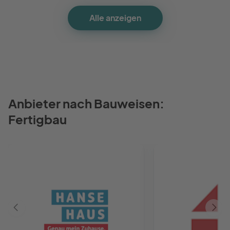
Alle anzeigen
Anbieter nach Bauweisen:
Fertigbau
Vorheriger
Näch
Anbieter
Anbie