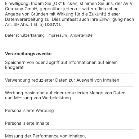
Dämmeigenschaften, angenehmes Raumklima,
schnelle Bauzeit bei Vorfertigung.
Nachteile:
Holzschutz erforderlich, bei unsachgemäßer
Planung Feuchtigkeitsrisiko, teils höhere
Versicherungskosten.
Mehr zu Holzbauweisen
Holzhaus bauen: 6 Mythen, die Sie
getrost vergessen können
Holzständerbauweise: 3 Varianten,
Wandaufbau und Kosten im Überblick