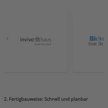
Vorheriger
Näch
Anbieter
Anbie
2. Fertigbauweise: Schnell und planbar