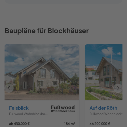
Baupläne für Blockhäuser
Vorheriges
Näch
Haus
Haus
Felsblick
Auf der Röth
Fullwood Wohnblockhaus
Fullwood Woh
ab 430.000 €
184 m²
ab 200.000 €