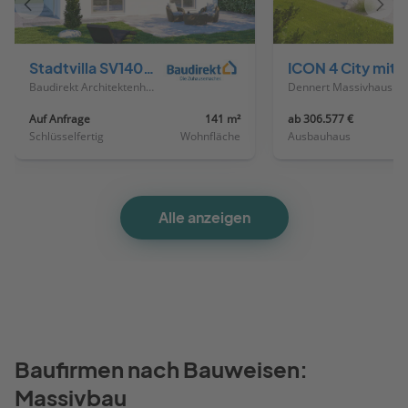
Vorheriges
Näch
Haus
Haus
Stadtvilla SV140 Basis
ICON 4 City mit Flac
Baudirekt Architektenhäuser
Dennert Massivhaus
Auf Anfrage
141 m²
ab 306.577 €
Schlüsselfertig
Wohnfläche
Ausbauhaus
Alle anzeigen
Baufirmen nach Bauweisen:
Massivbau