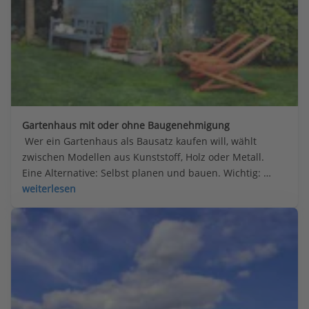
Gartenhaus mit oder ohne Baugenehmigung
 Wer ein Gartenhaus als Bausatz kaufen will, wählt 
zwischen Modellen aus Kunststoff, Holz oder Metall. 
Eine Alternative: Selbst planen und bauen. Wichtig: 
Manchmal ist eine Baugenehmigung notwendig – die 
weiterlesen
Regelungen unterscheiden sich je nach Bundesland.