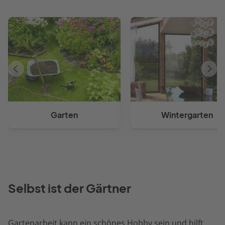
Vorheriger
Näch
Artikel
Artik
Garten
Wintergarten
Selbst ist der Gärtner
Gartenarbeit kann ein schönes Hobby sein und hilft