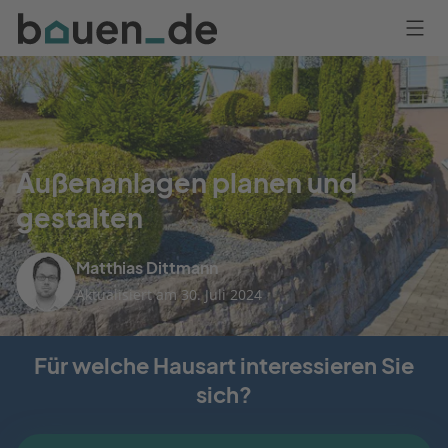
Bauen
Logo
Anmelden
Außenanlagen planen und
gestalten
Matthias Dittmann
Aktualisiert am 30. Juli 2024
Für welche Hausart interessieren Sie
sich?