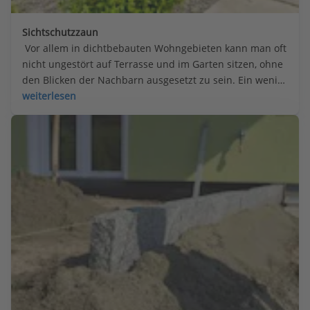
Sichtschutzzaun
 Vor allem in dichtbebauten Wohngebieten kann man oft 
nicht ungestört auf Terrasse und im Garten sitzen, ohne 
den Blicken der Nachbarn ausgesetzt zu sein. Ein wenig 
Abgeschiedenheit lässt sich mit einem Sichtschutzzaun 
weiterlesen
herstellen.