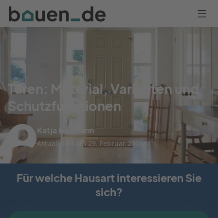
Bauen
Logo
Anmelden
Türen: Material, Varianten und
Schutzfunktionen
Katja Neumann
Aktualisiert am 29. Februar 2024
Für welche Hausart interessieren Sie
sich?