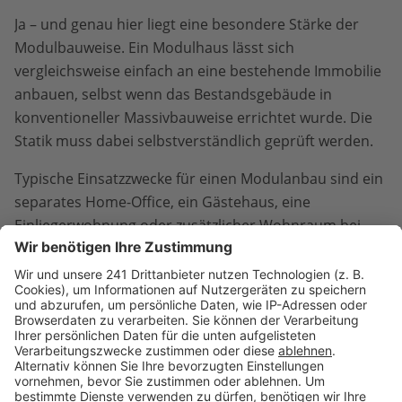
Ja – und genau hier liegt eine besondere Stärke der
Modulbauweise. Ein Modulhaus lässt sich
vergleichsweise einfach an eine bestehende Immobilie
anbauen, selbst wenn das Bestandsgebäude in
konventioneller Massivbauweise errichtet wurde. Die
Statik muss dabei selbstverständlich geprüft werden.
Typische Einsatzzwecke für einen Modulanbau sind ein
separates Home-Office, ein Gästehaus, eine
Einliegerwohnung oder zusätzlicher Wohnraum bei
Familienzuwachs. Der große Vorteil: Die Module
werden im Werk vorgefertigt und können vor Ort in
wenigen Tagen montiert werden – mit minimaler
Beeinträchtigung des Wohnalltags.