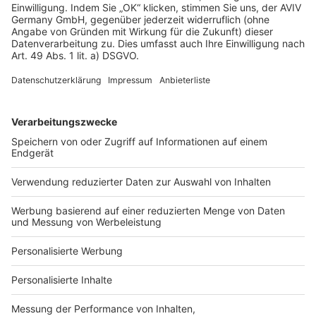
Modulhaus als Anbau an einem Satteldachhaus von
SchwörerHaus. Das Wohnmodul ist über einen Windfang mit
dem Haupthaus verbunden und lässt sich als Büro oder
Single-Apartment nutzen.