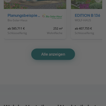
Vorheriges
Näch
Haus
Haus
Planungsbeispiel 252H20
EDITION B 136
Bio-Solar-Haus
WOLF-HAUS
ab 585.711 €
252 m²
ab 407.755 €
Schlüsselfertig
Wohnfläche
Schlüsselfertig
Alle anzeigen