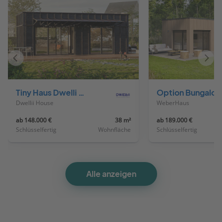
Vorheriges
Näch
Haus
Haus
Tiny Haus Dwelli TR#1
Option Bungalo
Dwellii House
WeberHaus
ab 148.000 €
38 m²
ab 189.000 €
Schlüsselfertig
Wohnfläche
Schlüsselfertig
Alle anzeigen