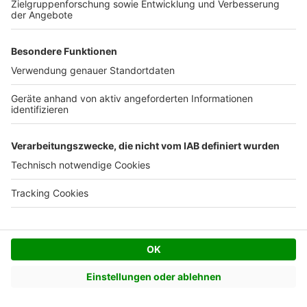
Jetzt Modulhaus-Bauprojekt
starten
Finden Sie unter 2.500 Häusern von über 300
Anbietern genau Ihr Wunschobjekt.
Zum Bauquiz