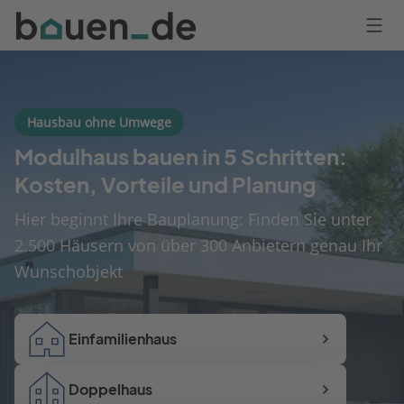
Bauen
Logo
Anmelden
Hausbau ohne Umwege
Modulhaus bauen in 5 Schritten:
Kosten, Vorteile und Planung
Hier beginnt Ihre Bauplanung: Finden Sie unter
2.500 Häusern von über 300 Anbietern genau Ihr
Wunschobjekt
Einfamilienhaus
Doppelhaus