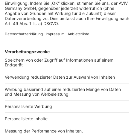
ab:
Der Käufer muss sich mit dem Verkäufer,
beziehungsweise dessen Makler auf einen Preis
einigen.
Er braucht das nötige Geld oder aber eine
Finanzierungszusage über die Kaufsumme von
seinem Kreditgeber.
Beide Parteien treffen sich bei einem Notar, um
die Verträge zu unterzeichnen. Der Notar stellt
sicher, dass der Käufer tatsächlich den
vereinbarten Preis bekommt.