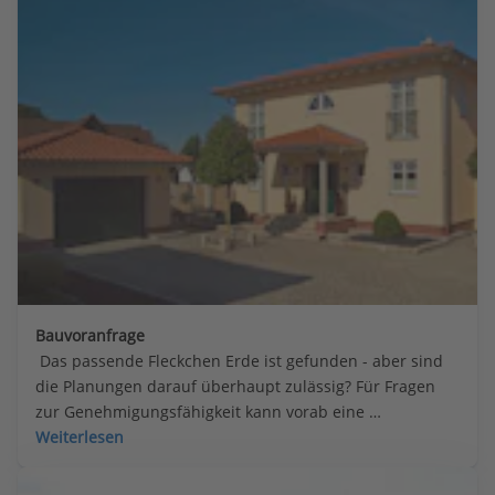
Bauvoranfrage
 Das passende Fleckchen Erde ist gefunden - aber sind 
die Planungen darauf überhaupt zulässig? Für Fragen 
zur Genehmigungsfähigkeit kann vorab eine 
Bauvoranfrage helfen. So können Zweifel frühzeitig 
Weiterlesen
beseitigt werden.