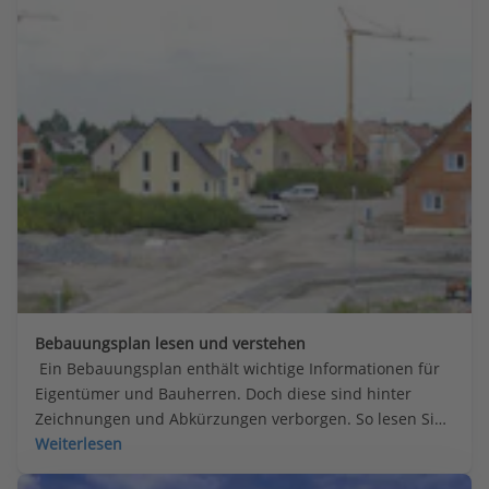
Bebauungsplan lesen und verstehen
 Ein Bebauungsplan enthält wichtige Informationen für 
Eigentümer und Bauherren. Doch diese sind hinter 
Zeichnungen und Abkürzungen verborgen. So lesen Sie 
einen Bebauungsplan und was Kürzel wie SD oder FD, o 
Weiterlesen
oder g, WR, MD und MK bedeuten.