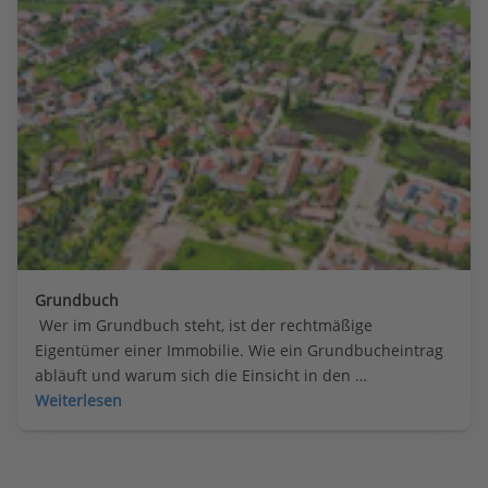
Grundbuch
 Wer im Grundbuch steht, ist der rechtmäßige 
Eigentümer einer Immobilie. Wie ein Grundbucheintrag 
abläuft und warum sich die Einsicht in den 
Grundbuchauszug schon vor dem Kauf lohnen kann, 
Weiterlesen
erfahren Grundstückskäufer hier.