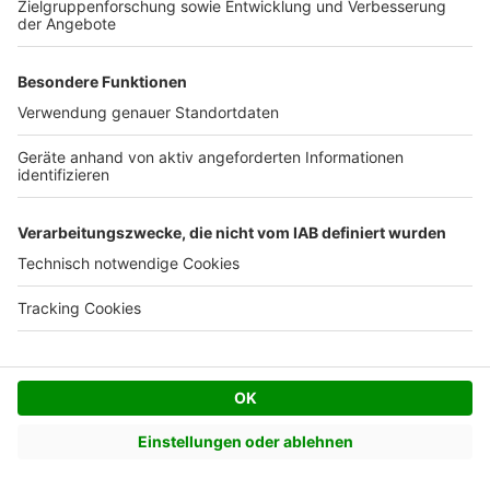
Modernes Haus bauen
Mediterranes Haus bauen
Satteldach bauen
Walmdach bauen
Pultdach bauen
Zeltdach bauen
Mit Architekt bauen
Mit Bauträger bauen
Mit Fertighausanbieter bauen
Mit Generalunternehmer bauen