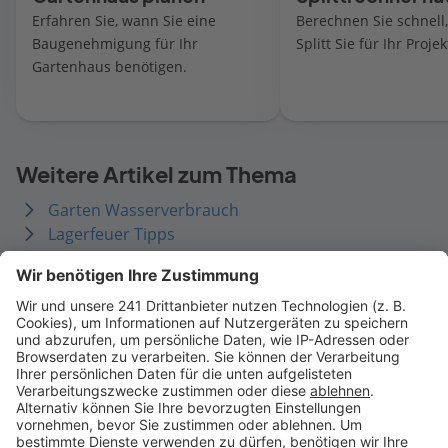
Erfahren Sie, wann Sie eine
Berechnen Sie schnell,
Baugenehmigung für Ihr
Splitt Sie für Ihr Proje
Gartenhaus benötigen.
Weitere Artikel zum Thema
Garten Wasserverbrauch
Lagerfeuer Tipps
Pool & Teich Tipps
Gartenwasserzähler Tipps
Außenbeleuchtung Tipps
Schwimmteich statt Pool
Gartenweg gestalten
Zaunarten entdecken
Zaunpfosten setzen
Naturgarten gestalten