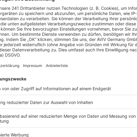
(VHF)
er vorgehängten hinterlüfteten Fassade der
racht. Als Schutz vor Wind und Wetter dienen
k oder Metall. Zwischen Dämmstoff und Fassade
 also gut geschützt und deswegen kommen auch
 bei einem WDVS in Frage. Meist wird
Mineralwolle
iven wie Stroh oder Hanf eignen sich gut für die
ng
tte eines zweischaligen Mauerwerks. Dabei werden
ung in die Hohlräume innerhalb der Fassade
hicht entsteht. Als Materialien für eine