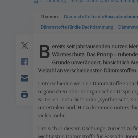
Dämmung – die passende Wärmedämmung fü
Themen:
Dämmstoffe für die Fassadendäm
Dämmstoffe für die Dachdämmung
Dämmsto
B
ereits seit Jahrtausenden nutzen M
Twitter
Wärmeschutz. Das Prinzip – ruhende 
Grunde unverändert, hinsichtlich Au
Facebook
Vielzahl an verschiedensten Dämmstoffen.
Unterschieden werden Dämmstoffe zunächs
E-
organischen oder anorganischen Ursprungs 
mail
Kriterien „natürlich“ oder „synthetisch“, s
Seite
drucken
unterteilen sind. Hinzu kommen unterschi
vieles mehr.
Um sich in diesem Dschungel zurecht zu fi
wichtigsten Dämmstoffe für Fassade, In