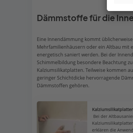
Dämmstoffe für die I
Eine Innendämmung kommt üblicherweise d
Mehrfamilienhäusern oder ein Altbau mit e
energetisch saniert werden. Bei der Innen
Schimmelbildung besondere Beachtung zu 
Kalziumsilikatplatten. Teilweise kommen 
geringer Schichtdicke hervorragende Dämm
Dämmstoffen gehören.
Kalziumsilikatplatte
 Bei der Altbausan
Kalziumsilikatplatt
erklären die Anwen