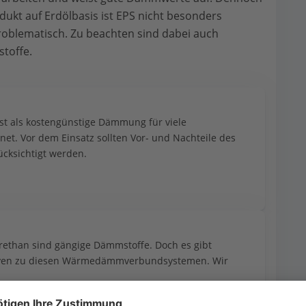
odukt auf Erdölbasis ist EPS nicht besonders
problematisch. Zu beachten sind dabei auch
stoffe.
t als kostengünstige Dämmung für viele 
net. Vor dem Einsatz sollten Vor- und Nachteile des 
cksichtigt werden.
rethan sind gängige Dämmstoffe. Doch es gibt 
tiven zu diesen Wärmedämmverbundsystemen. Wir 