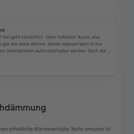
ele
Das geht tatsächlich. Denn luftleerer Raum, also 
o gut wie keine Wärme. Dieses Vakuum kann in nur 
ken Dämmplatten aufrechterhalten werden. Doch die 
Dämmwerte haben auch Nachteile.
achdämmung
en erhebliche Wärmeverluste. Nicht umsonst ist