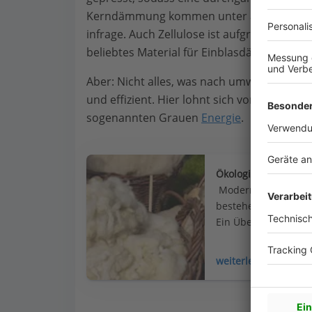
Kerndämmung kommen unter anderem Granu
infrage. Auch Zellulose ist aufgrund sein
beliebtes Material für Einblasdämmungen.
Aber: Nicht alles, was nach umweltfreundlich
und effizient. Hier lohnt sich vor dem Kauf
sogenannten Grauen
Energie
.
Ökologische Dämmst
 Moderne Häuser br
bestehen zum Teil a
Ein Überblick über n
können, welcher Dämm
weiterlesen