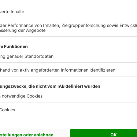
late, Mineralwoll-Flocken oder Korkschrot
er guten Dämm- und Schallschutzeigenschaften ein
er Alternative klingt, ist auch wirklich nachhaltig
 ein Blick auf die Ökobilanz und Werte der
offe
auchen eine Wärmedämmung. Viele Dämmstoffe 
us Kunststoffen oder Erdöl – nicht jedermanns Sache. 
atürliche Alternativen– und wie Bauherren beurteilen 
stoff wirklich ökologisch ist.