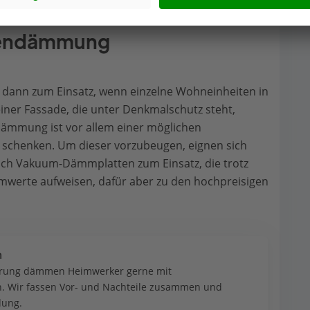
nnendämmung
ann zum Einsatz, wenn einzelne Wohneinheiten in
iner Fassade, die unter Denkmalschutz steht,
dämmung ist vor allem einer möglichen
schenken. Um dieser vorzubeugen, eignen sich
auch Vakuum-Dämmplatten zum Einsatz, die trotz
werte aufweisen, dafür aber zu den hochpreisigen
n
ierung dämmen Heimwerker gerne mit 
en. Wir fassen Vor- und Nachteile zusammen und 
dung.