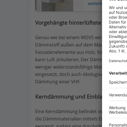
weiterlesen
Vorgehängte hinterlüftete Fassade 
Genau wie bei einem WDVS wird auch bei d
Dämmstoff außen auf dem Mauerwerk angeb
Fassadenelemente aus Holz, Stein, Kerami
kann Luft zirkulieren. Der Dämmstoff ist
weniger widerstandsfähige Materialien als
eingesetzt, doch auch ökologische Alternat
Dämmung einer VHF.
Kerndämmung und Einblasdämmu
Eine Kerndämmung befindet sich in der Mi
die Dämmmaterialien mittels Einblasdämm
gepresst, sodass eine durchgängige Dämmsc