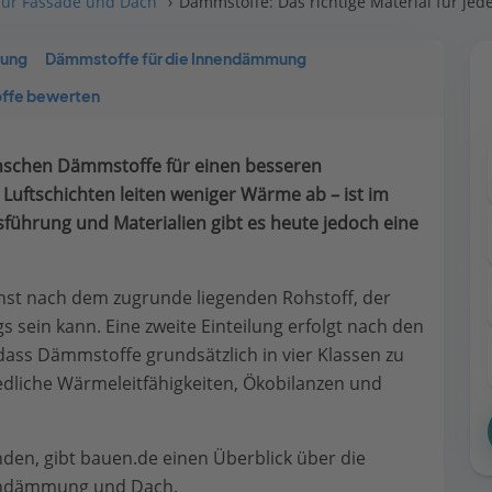
r Fassade und Dach
Dämmstoffe: Das richtige Material für jede
mung
Dämmstoffe für die Innendämmung
ffe bewerten
enschen Dämmstoffe für einen besseren
Luftschichten leiten weniger Wärme ab – ist im
sführung und Materialien gibt es heute jedoch eine
t nach dem zugrunde liegenden Rohstoff, der
sein kann. Eine zweite Einteilung erfolgt nach den
odass Dämmstoffe grundsätzlich in vier Klassen zu
edliche Wärmeleitfähigkeiten, Ökobilanzen und
nden, gibt bauen.de einen Überblick über die
nendämmung und Dach.