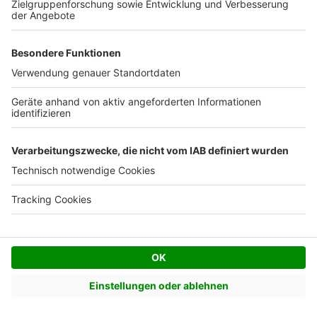
Optionen. Wenn ein Übergang vom Hausdach zum
Dacherker möglich ist, bietet sich eine Eindeckung mit
dem gleichen Material an – so ergibt sich ein
einheitliches Bild. Die Übergänge müssen aber dicht
sein: Hier ist der Handwerker besonders gefordert.
Je nach Bundesland wirkt sich der Bau eines
Zwerchhauses anders als der einer Gaube auch
baurechtlich aus, etwa bei der Berechnung der
Abstandsflächen
. Zudem verändern Zwerchhäuser die
Dachlandschaft stärker als einfache Gauben. Vor der
Planung sollte für Bauherren darum stets erst der
Gang zu den zuständigen Behörden anstehen. Wer mit
einer Baufirma oder mit einem Architekten baut, hat
hingegen bereits einen Experten an seiner Seite, der
sich darum kümmert.