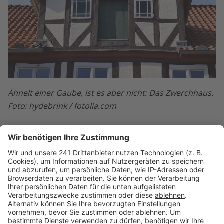
Ähnelt einer Gaube, ist es aber nicht: Das Zwerchhaus.
Foto: hydebrink / fotolia.com
Ein Zwerchhaus – auch Zwerggiebel, Dacherker oder
Lukarne genannt – ähnelt auf den ersten Blick einer
Gaube: Quer zum Hauptdach befindet sich ein
aufgeschobener Dachaufbau mit einem eigenen
kleinen Dach. Dieses wird häufig als Sattel- oder
Schleppdach ausgebildet. First und Traufen des