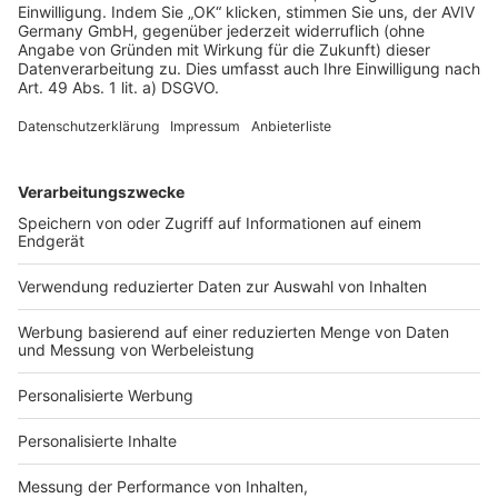
Zwerchhauses verlaufen quer (= zwerch) zu First und
Traufen des Hauptdaches, daher der Name. Der
Unterschied zwischen Zwerchdach und Gaube:
Während die Gaube meist hinter der Außenwand auf
den Dachsparren sitzt, steht das Zwerchhaus in einer
Flucht mit der Gebäudelängsseite und schließt direkt
mit der Hauswand ab. Zwerchhäuser sind
eigenständige Dachkonstruktionen, Gauben
eingebaute Elemente. Ein Zwerchhaus kann zudem
auch mehrgeschossig ausgeführt sein, sodass sich
deutlich mehr Wohnraum gewinnen lässt. Dabei muss
jedoch die Firsthöhe des Zwerchhausdaches unterhalb
des Hauptdaches bleiben – andernfalls wäre es ein
Kreuzdach.
Bei der Eindeckung des Zwerchhauses gibt es viele
Möglichkeiten: verschiedene Arten von Dachpfannen,
aber auch Titanzink, Kupfer oder
Schiefer
sind