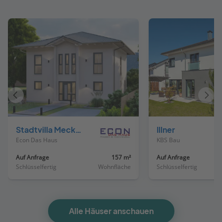
Vorheriges
Näch
Haus
Haus
Stadtvilla Meckenheim 40-032
Illner
Econ Das Haus
KBS Bau
Auf Anfrage
157 m²
Auf Anfrage
Schlüsselfertig
Wohnfläche
Schlüsselfertig
Alle Häuser anschauen