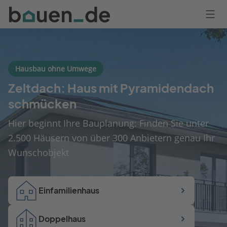
Bauen
Logo
Anmelden
Hausbau ohne Umwege
Zeltdach: Haus mit Pyramidendach
schmücken
Hier beginnt Ihre Bauplanung: Finden Sie unter
2.500 Häusern von über 300 Anbietern genau Ihr
Wunschobjekt
Einfamilienhaus
Doppelhaus