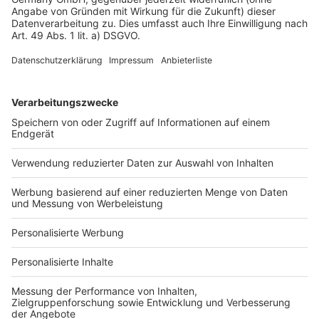
Datenschutz
Impressum
Fotonachweis
Services
Bauprojekt-Quiz
Häuser-Suche
Hausanbieter-Suche
Bauprojekt-Profil
Für Unternehmen
Ihre Baufirma auf bauen.de
Kostenloses Infogespräch