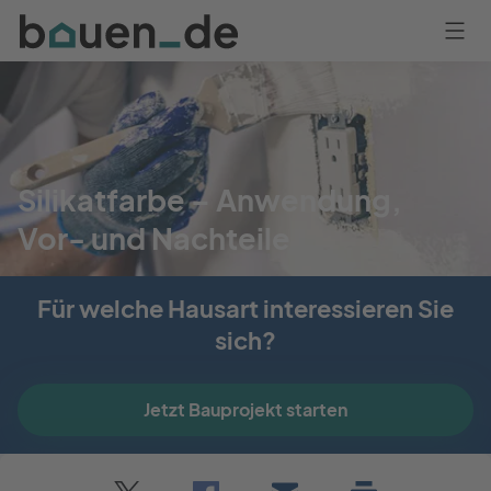
Bauen
Logo
Anmelden
Silikatfarbe – Anwendung,
Vor- und Nachteile
Steffen Malyszczyk
Für welche Hausart interessieren Sie
Aktualisiert am 12. März 2024
sich?
Jetzt Bauprojekt starten