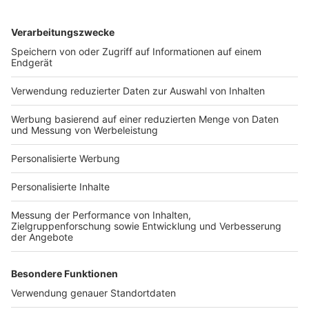
Services
Bauprojekt-Quiz
Häuser-Suche
Hausanbieter-Suche
Bauprojekt-Profil
Für Unternehmen
Ihre Baufirma auf bauen.de
Kostenloses Infogespräch