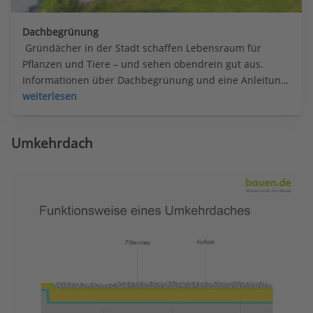
Dachbegrünung
 Gründächer in der Stadt schaffen Lebensraum für 
Pflanzen und Tiere – und sehen obendrein gut aus. 
Informationen über Dachbegrünung und eine Anleitung 
zum Begrünen eines Carports gibt es hier.
weiterlesen
Umkehrdach