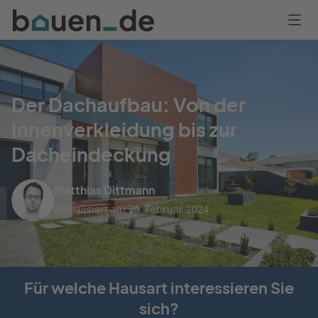
Bauen
Logo
Anmelden
Der Dachaufbau: Von der
Innenverkleidung bis zur
Dacheindeckung
Matthias Dittmann
Aktualisiert am 29. Februar 2024
Für welche Hausart interessieren Sie
sich?