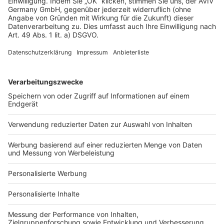
Datenschutz
Impressum
Fotonachweis
Services
Bauprojekt-Quiz
Häuser-Suche
Hausanbieter-Suche
Bauprojekt-Profil
Für Unternehmen
Ihre Baufirma auf bauen.de
Kostenloses Infogespräch