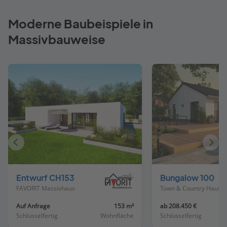
Moderne Baubeispiele in
Massivbauweise
Vorheriges
Näch
Haus
Haus
Entwurf CH153
Bungalow 100
FAVORIT Massivhaus
Town & Country Haus Deutschland
Auf Anfrage
153 m²
ab 208.450 €
Schlüsselfertig
Wohnfläche
Schlüsselfertig