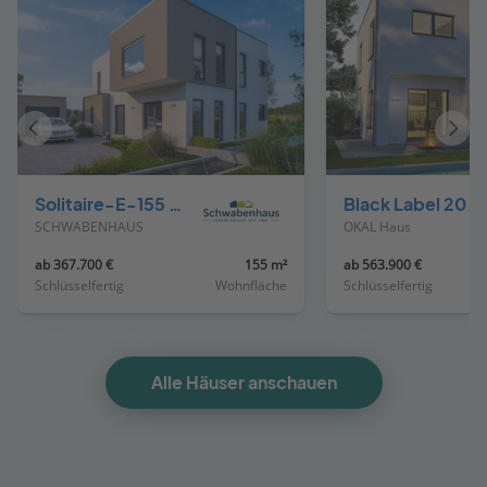
Vorheriges
Näch
Haus
Haus
Solitaire-E-155 E9
Black Label 20
SCHWABENHAUS
OKAL Haus
ab 367.700 €
155 m²
ab 563.900 €
Schlüsselfertig
Wohnfläche
Schlüsselfertig
Alle Häuser anschauen