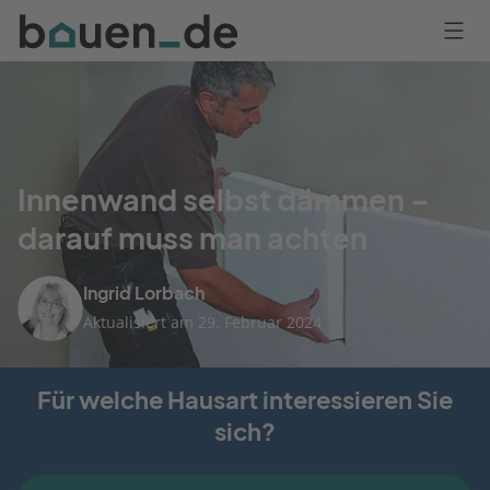
Bauen
Logo
Anmelden
Innenwand selbst dämmen –
darauf muss man achten
Ingrid Lorbach
Aktualisiert am 29. Februar 2024
Für welche Hausart interessieren Sie
sich?