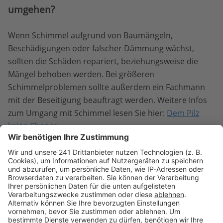
umgehen?
Wenn Schimmel aufgrund von Baumängeln,
Beschädigungen oder falscher Dämmung wächst,
sollten die Schäden repariert, beziehungsweise die
Mängel behoben werden. Bei größeren
Schimmelproblemen sollte außerdem ein Fachmann
mit der Beseitigung beauftragt werden. Weitere Infos
zum Umgang mit Schimmel lesen Sie hier:
Dem Pilz
keine Chance
Muss ich die Dämmplatten kleben oder
schrauben?
Wie eine Dämmplatte montiert werden muss, hängt
auch von der Dämmplatte selbst ab. Die meisten
Dämmplatten sind allerdings nicht dafür vorgesehen,