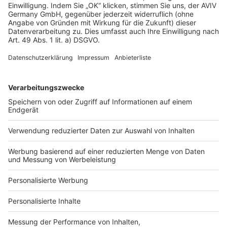
verschraubt zu werden. Dabei wird die Platte ja
durchlöchert und eine Wärmebrücke entsteht.
Deswegen sollte eine Dämmplatte immer geklebt
werden, es sei denn, der Hersteller empfiehlt etwas
anderes.
Ich möchte eine Wand zwischen zwei Räumen
dämmen, wie muss ich vorgehen?
Eine innenliegende Wand zu dämmen ist in den
meisten Fällen weder sinnvoll noch notwendig. Wenn
allerdings einer der beiden Räume unbeheizt ist, der
andere aber warm sein soll, kann eine Dämmung
tatsächlich sinnvoll sein. Dann sollte nach Möglichkeit
der warme Raum von außen gedämmt werden.
Ist eine Innendämmung im Keller sinnvoll?