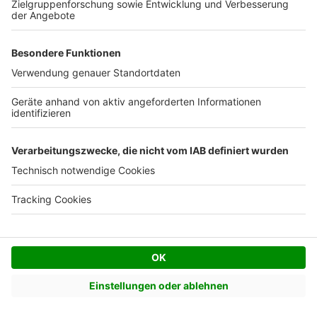
Eine Dämmung der Kellerdecke ist beispielsweise dann
sinnvoll, wenn er nicht beheizt wird und darüber
beheizter Wohnraum liegt. Die Wände eines
ungedämmten Kellers zu dämmen, um den Raum zu
Wohnzwecken nutzen zu können, ist oft nicht sinnvoll.
Wenn der
Keller
als Wohnraum gedacht war, wurde er
vermutlich beim Kellerbau bereits gedämmt.
Andernfalls darf der Keller möglicherweise gar nicht
als Wohnraum genutzt werden, weil er zu niedrig ist.
Mein Haus steht direkt auf der Grenze, muss
ich diese Wand von innen dämmen?
Nicht unbedingt. Ist eine Dämmung notwendig, muss
der Nachbar möglicherweise akzeptieren, wenn
Dämmmaterial auf sein Grundstück ragt. Das gilt