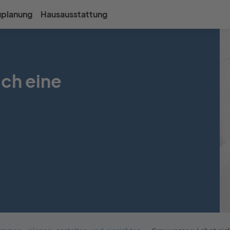
uplanung
Hausausstattung
ich eine