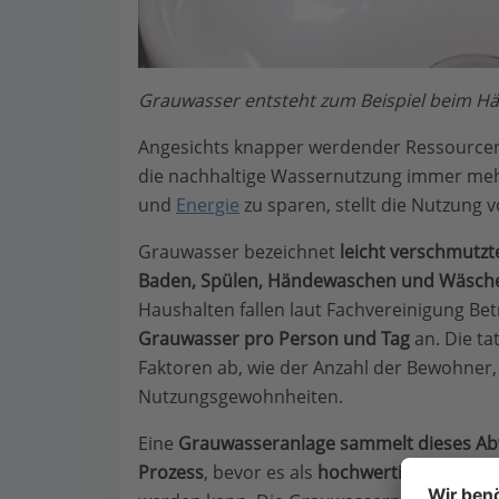
Grauwasser entsteht zum Beispiel beim Hä
Angesichts knapper werdender Ressourc
die nachhaltige Wassernutzung immer meh
und
Energie
zu sparen, stellt die Nutzung 
Grauwasser bezeichnet
leicht verschmutzt
Baden, Spülen, Händewaschen und Wäsc
Haushalten fallen laut Fachvereinigung B
Grauwasser pro Person und Tag
an. Die t
Faktoren ab, wie der Anzahl der Bewohne
Nutzungsgewohnheiten.
Eine
Grauwasseranlage sammelt dieses Abwa
Prozess
, bevor es als
hochwertiges Betrie