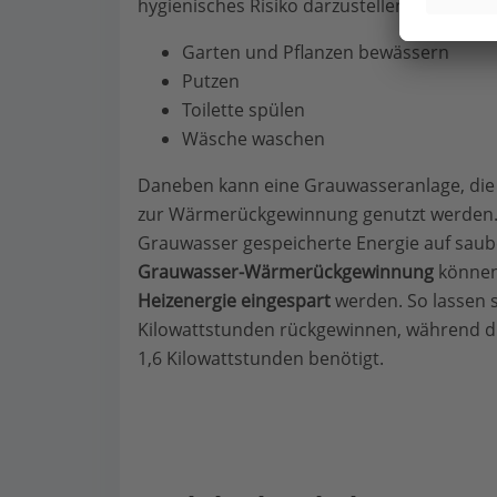
hygienisches Risiko darzustellen. Hierzu zä
Garten und Pflanzen bewässern
Putzen
Toilette spülen
Wäsche waschen
Daneben kann eine Grauwasseranlage, die 
zur Wärmerückgewinnung genutzt werden.
Grauwasser gespeicherte Energie auf saube
Grauwasser-Wärmerückgewinnung
könne
Heizenergie eingespart
werden. So lassen s
Kilowattstunden rückgewinnen, während di
1,6 Kilowattstunden benötigt.