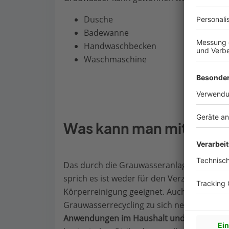
Dusche
Badewanne
Handwaschbecken
Waschmaschine
Was kann man mit Grau
Das durch die Grauwasseranlage aufbereit
sprich es ist weder für den Verzehr, die Z
Körperreinigung geeignet. Auch Haustiere 
Grauwasserrecycling zu sich nehmen. Jed
Anwendungen im Haushalt und Garten wi