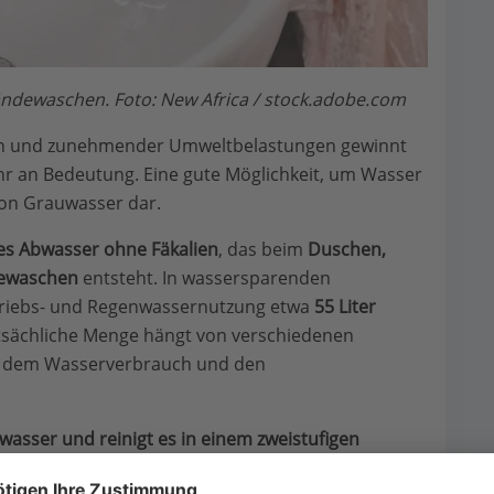
ndewaschen. Foto: New Africa / stock.adobe.com
en und zunehmender Umweltbelastungen gewinnt
r an Bedeutung. Eine gute Möglichkeit, um Wasser
von Grauwasser dar.
es Abwasser ohne Fäkalien
, das beim
Duschen,
hewaschen
entsteht. In wassersparenden
etriebs- und Regenwassernutzung etwa
55 Liter
atsächliche Menge hängt von verschiedenen
r, dem Wasserverbrauch und den
sser und reinigt es in einem zweistufigen
bswasser
im Haushalt und Garten wiederverwendet