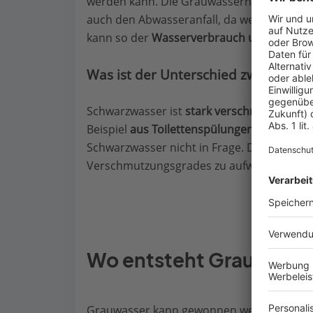
werden kann. Die Grauwassernutzung reduz
auch den Abwasseranfall, da weniger Abwas
kann so der
Wasserverbrauch und Abwasser
Was ist der Unterschied zwischen 
Schwarzwasser ist
stark verschmutztes Ab
Beispiel
aus Toilettenspülungen oder Spü
Schwarzwasser nicht in Frage. Die Aufber
Verschmutzungsgrades zu aufwändig.
Wo entsteht Grauwasse
Grauwasser kann gewonnen werden aus: