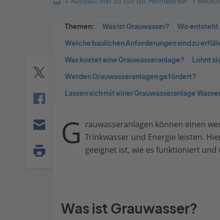
Ausbau: Viel zu tun für Heimwerker
Badezi
Themen:
Was ist Grauwasser?
Wo entsteht
Welche baulichen Anforderungen sind zu erfüll
Was kostet eine Grauwasseranlage?
Lohnt s
Werden Grauwasseranlagen gefördert?
Twitter
Lassen sich mit einer Grauwasseranlage Wasser
Facebook
G
rauwasseranlagen können einen wer
E-
Trinkwasser und Energie leisten. Hie
mail
geeignet ist, wie es funktioniert un
Seite
drucken
Was ist Grauwasser?