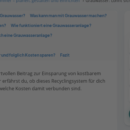
mmer – planen, gestalten und einrichten
Grauwasser: Lohnt sic
 Grauwasser?
Was kann man mit Grauwasser machen?
en?
Wie funktioniert eine Grauwasseranlage?
ich eine Grauwasseranlage?
 und folglich Kosten sparen?
Fazit
tvollen Beitrag zur Einsparung von kostbarem
r erfährst du, ob dieses Recyclingsystem für dich
d welche Kosten damit verbunden sind.