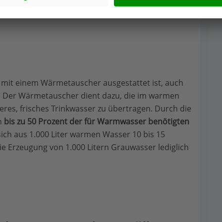
hlen:
mit einem Wärmetauscher ausgestattet ist, auch
 Der Wärmetauscher dient dazu, die im warmen
res, frisches Trinkwasser zu übertragen. Durch die
n
bis zu 50 Prozent der für Warmwasser benötigten
ich aus 1.000 Liter warmen Wasser 10 bis 15
e Erzeugung von 1.000 Litern Grauwasser lediglich