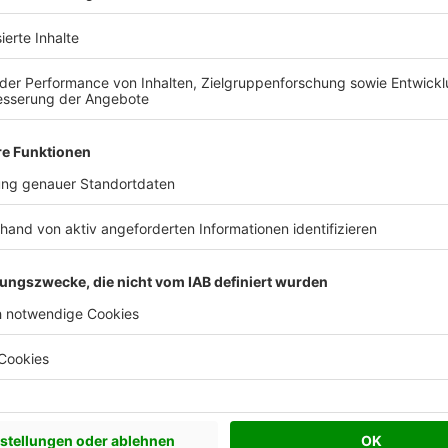
wasser machen?
ete Klarwasser hat
keine Trinkwasserqualität
,
ubereitung von Lebensmitteln, noch für die
sollten kein aufbereitetes Wasser aus dem
och kann Grauwasser
für verschiedene
ederverwendet
werden – ohne dabei ein