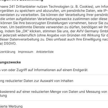
iert nicht nur den Trinkwasserverbrauch, sondern
ser in Klärwerke oder Gewässer fließt. Insgesamt
anfall um bis zu 50 Prozent reduziert
werden.
Grauwasser und Schwarzwasser?
wasser
, das
Fäkalien und Keime
enthält, zum
lmaschinen
. Für eine Grauwasseranlage kommt
eitung wäre aufgrund des hohen
r?