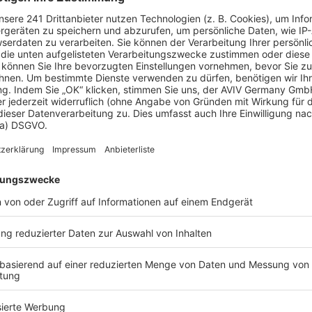
ologisch bedenkliche Inhaltstoffe
. Weil Schiefer
bearbeitet werden muss, bevor er aufs Dach
r
Herstellung relativ wenig
Energie
. Zudem weist er
nge Porosität auf, ist er sehr
langlebig
und kann
 Schnee, Regen und großen
re lang standhalten
. Entsprechend weist ein
stellungskosten und Lebensdauer auf. Ein weiterer
ausgetauscht
werden können. Um ein gleichmäßiges
uschte Stein in Farbe und Form dem kaputten Stein
n Unbedenklichkeit kann Schiefer
als einfacher
 Gartensplitt weiterverarbeitet werden
.
n Schieferdach