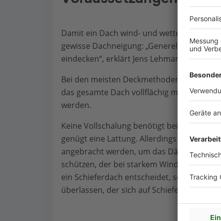
Damit ein Dach wind- und wetterfest mit S
gewisse Dachneigung: „Generell lässt sich
eindecken“, erklärt Jens Lehmann, Schiefer
Bei den meisten Deckmethoden ist eine
Vo
das gesamte Dach vollflächig mit Holz verk
werden.
Keine Vollschalung benötigt beispielswei
genügt eine Lattung. Allerdings muss in die
angebracht werden, um das Dämmmaterial
schützen, der bei starkem Wind unter die S
ein Schieferdach entscheidet, sollte die
überlassen, der sich auf Schiefer spezialisie