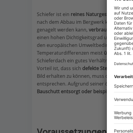
Schiefer ist ein
reines Naturgestein ohne ök
nach dem Abbau im Bergwerk kaum weiter 
genagelt werden kann,
verbraucht
er in de
einen hohen Dichtigkeitsgrad und eine geri
den europäischen Umweltbedingungen mit
Temperaturdifferenzen meist
über 100 Jah
Schieferdach ein gutes Verhältnis von Her
Vorteil ist, dass sich
defekte Steine leicht 
Bild erhalten zu können, muss der ausgeta
entsprechen. Aufgrund seiner ökologische
Bauschutt entsorgt oder beispielsweise als
Voraussetzungen für ei