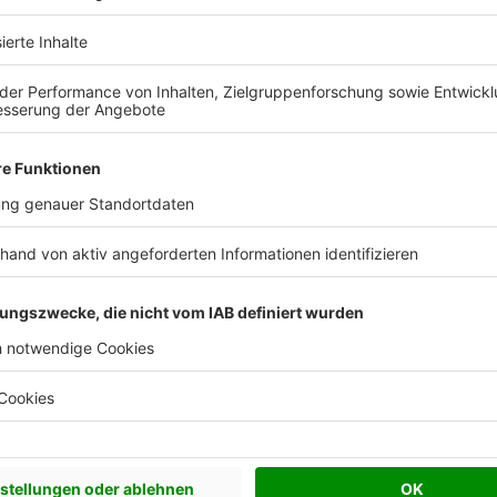
chiefer eingedeckt werden kann, braucht es eine
 Schiefer ab einer Dachneigung von 12 Grad
-Experte bei Rathscheck Schiefer.
llschalung
des Daches notwendig. Das heißt, dass
leidet wird, bevor die Schiefersteine angebracht
se die moderne Rechteck-Doppeldeckung. Hier
sem Fall zusätzlich eine
Unterspannbahn
 oder den Dachboden vor Regen und Schnee zu
chiefersteine gedrückt werden kann. Wer sich für
 Planung und Eindeckung zudem einem Dachdecker
rt hat.