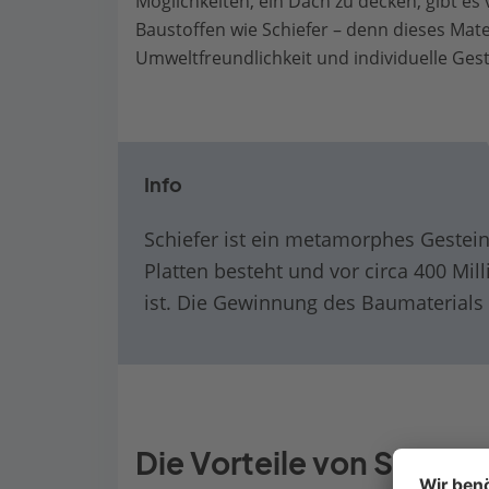
Möglichkeiten, ein Dach zu decken, gibt es 
Baustoffen wie Schiefer – denn dieses Materi
Umweltfreundlichkeit und individuelle Ges
Info
Schiefer ist ein metamorphes Gestein
Platten besteht und vor circa 400 M
ist. Die Gewinnung des Baumaterials 
Die Vorteile von Schiefe