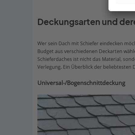
Deckungsarten und der
Wer sein Dach mit Schiefer eindecken mö
Budget aus verschiedenen Deckarten wählen
Schieferdaches ist nicht das Material, son
Verlegung. Ein Überblick der beliebtesten 
Universal-/Bogenschnittdeckung