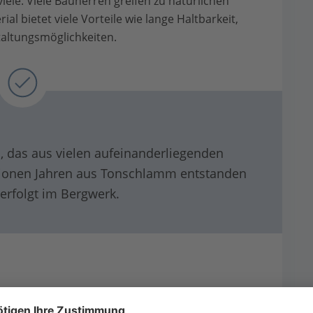
viele. Viele Bauherren greifen zu natürlichen
al bietet viele Vorteile wie lange Haltbarkeit,
taltungsmöglichkeiten.
, das aus vielen aufeinanderliegenden
illionen Jahren aus Tonschlamm entstanden
erfolgt im Bergwerk.
r