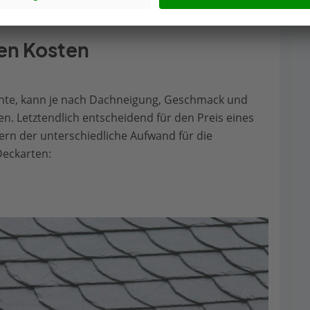
en Kosten
chte, kann je nach Dachneigung, Geschmack und
. Letztendlich entscheidend für den Preis eines
dern der unterschiedliche Aufwand für die
Deckarten: