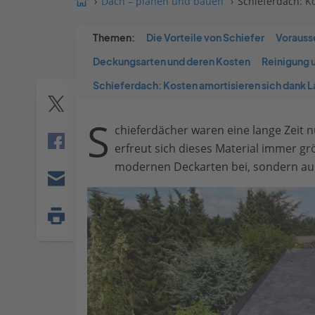
Dach – planen und bauen
Schieferdach: Ko
Themen:
Die Vorteile von Schiefer
Vorauss
Deckungsarten und deren Kosten
Reinigung 
Schieferdach: Kosten amortisieren sich dank L
Twitter
S
chieferdächer waren eine lange Zeit n
erfreut sich dieses Material immer gr
Facebook
modernen Deckarten bei, sondern auch
E-
mail
Seite
drucken