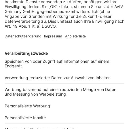
AGB-Übersicht
Datenschutz
Impressum
Fotonachweis
Services
Bauprojekt-Quiz
Häuser-Suche
Hausanbieter-Suche
Bauprojekt-Profil
Für Unternehmen
Ihre Baufirma auf bauen.de
Kostenloses Infogespräch