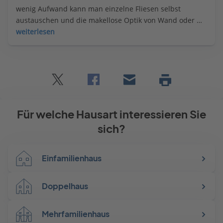
wenig Aufwand kann man einzelne Fliesen selbst 
austauschen und die makellose Optik von Wand oder 
Boden wieder herstellen.
weiterlesen
Twitter
Facebook
E-
Seite
drucken
mail
Für welche Hausart interessieren Sie
sich?
Einfamilienhaus
Doppelhaus
Mehrfamilienhaus