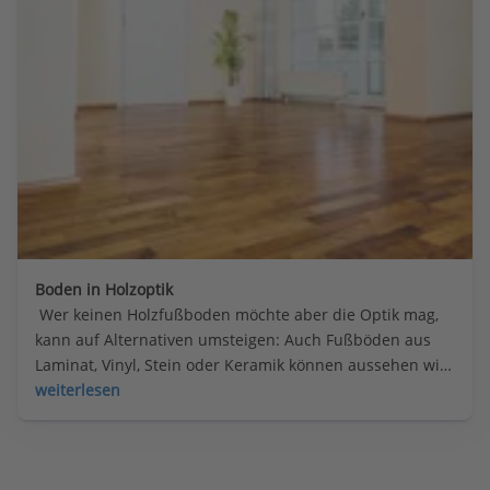
Boden in Holzoptik
 Wer keinen Holzfußboden möchte aber die Optik mag, 
kann auf Alternativen umsteigen: Auch Fußböden aus 
Laminat, Vinyl, Stein oder Keramik können aussehen wie 
Holz – und sind dabei robuster oder besonders einfach 
weiterlesen
zu verlegen.