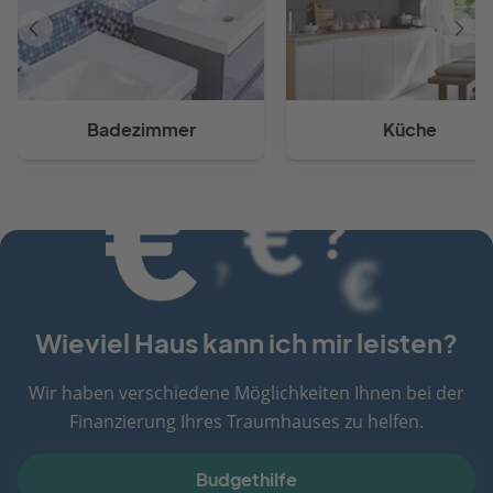
Vorheriger
Näch
Artikel
Artik
Badezimmer
Küche
Wieviel Haus kann ich mir leisten?
Wir haben verschiedene Möglichkeiten Ihnen bei der
Finanzierung Ihres Traumhauses zu helfen.
Budgethilfe