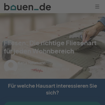
Bauen
Logo
Anmelden
Fliesen: Die richtige Fliesenart
für jeden Wohnbereich
Katja Neumann
Aktualisiert am 29. Februar 2024
Für welche Hausart interessieren Sie
sich?