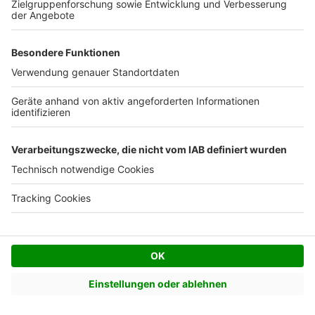
Quadratmeter)
Solarspeicher (1000 Liter)
2.000 Euro
Installation und Zubehör
3.000 Euro
Gesamtkosten
9.600 Euro
Amortisierung: Wann zahlt sich eine
Solarthermieanlage finanziell aus?
Die Amortisationszeit einer Solarthermieanlage hängt
von unterschiedlichen Bedingungen ab, einschließlich