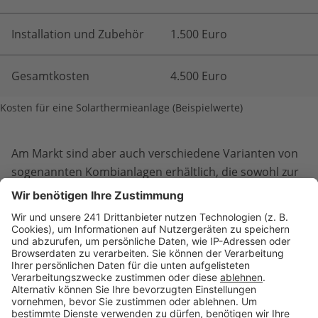
Installation und Zubehör
1.500 Euro
Gesamtkosten
4.500 Euro
Kosten für eine Solarthermieanlage (Beispielwerte)
Am Markt sind aber auch verschiedene Varianten von
sogenannten Kombianlagen erhältlich, die sowohl zur
Trinkwassererwärmung als auch zur
Heizungsunterstützung dienen. Diese Systempakete
sind speziell für Einfamilienhäuser und Wohnungen
konzipiert. Für einen Vierpersonenhaushalt wird eine
Flachkollektorfläche von etwa 16 Quadratmetern
benötigt. Hinzu kommt ein Solarspeicher von einer
empfohlenen Größe von 1.000 Litern. Die Kosten für