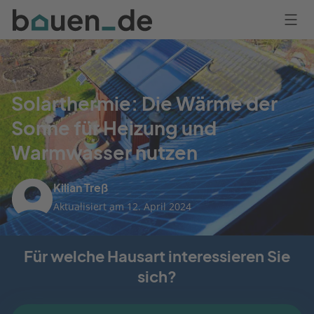
Bauen
Logo
Anmelden
Solarthermie: Die Wärme der
Sonne für Heizung und
Warmwasser nutzen
Kilian Treß
Aktualisiert am 12. April 2024
Für welche Hausart interessieren Sie
sich?