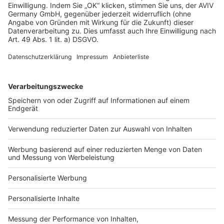
Kosten für Montage und Zubehör belaufen sich auf
rund 3.000 Euro.
Kosten für die Kollektoren:
16 Quadratmeter * 300
Euro = 4.800 Euro
Solarspeicher:
Ein 1.000-Liter-Speicher kostet 2.000
Euro
Installation und Zubehör
rund 3.000 Euro.
Gesamtkosten für die Solarthermieanlage mit
Heizungsunterstützung:
Komponenten
Kosten
Flachkollektoren (16
4.800 Euro