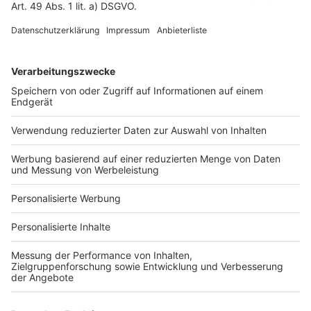
Fotonachweis
Services
Bauprojekt-Quiz
Häuser-Suche
Hausanbieter-Suche
Bauprojekt-Profil
Für Unternehmen
Ihre Baufirma auf bauen.de
Kostenloses Infogespräch