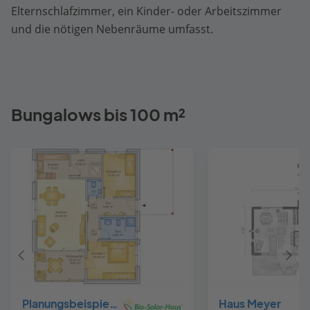
Elternschlafzimmer, ein Kinder- oder Arbeitszimmer
und die nötigen Nebenräume umfasst.
Bungalows bis 100 m²
Vorheriges
Näch
Haus
Haus
Planungsbeispiel 95H10
Haus Meyer