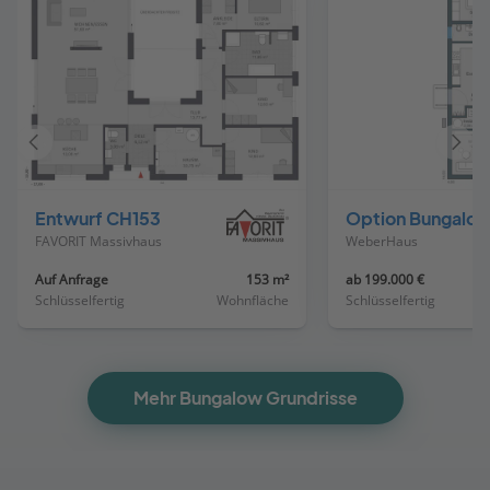
Vorheriges
Näch
Haus
Haus
Entwurf CH153
Option Bungalow mit Satteldach offen bis First
FAVORIT Massivhaus
WeberHaus
Auf Anfrage
153 m²
ab 199.000 €
Schlüsselfertig
Wohnfläche
Schlüsselfertig
Mehr Bungalow Grundrisse