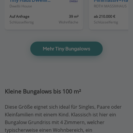
Tiny Haus Dwellii Barn
Minimassiv-Haus 
Dwellii House
ROTH MASSIVHAUS
Auf Anfrage
39 m²
ab 210.000 €
Schlüsselfertig
Wohnfläche
Schlüsselfertig
Mehr Tiny Bungalows
Kleine Bungalows bis 100 m²
Diese Größe eignet sich ideal für Singles, Paare oder
Kleinfamilien mit einem Kind. Klassisch ist hier ein
Bungalow Grundriss mit 4 Zimmern, welcher
typischerweise einen Wohnbereich, ein