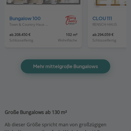
Vorheriges
Näch
Haus
Haus
Bungalow 100
CLOU 111
Town & Country Haus Deutschland
RENSCH-HAUS
ab 208.450 €
102 m²
ab 294.059 €
Schlüsselfertig
Wohnfläche
Schlüsselfertig
Mehr mittelgroße Bungalows
Große Bungalows ab 130 m²
Ab dieser Größe spricht man von großzügigen