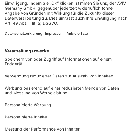
Planen Sie ausreichend Stauraum:
Da mehrheitlich
ein Bungalow ohne Keller oder Dachboden gebaut
wird, sind ein gut geplanter Hauswirtschaftsraum
und integrierte Einbauschränke unerlässlich.
Denken Sie an die Akustik:
Große, offene Räume
können hallen. Textilien wie Vorhänge,
Polstermöbel und Teppiche absorbieren Schall
und schaffen Gemütlichkeit.
Passende Hausanbieter
ermitteln
Mit unserem Bauprojekt-Quiz finden Sie in nur 2