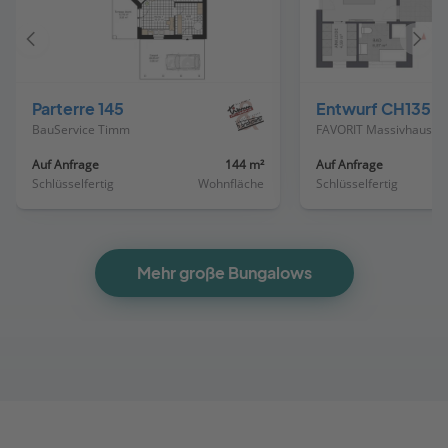
Vorheriges
Näch
Haus
Haus
Parterre 145
Entwurf CH135
BauService Timm
FAVORIT Massivhaus
Auf Anfrage
144 m²
Auf Anfrage
Schlüsselfertig
Wohnfläche
Schlüsselfertig
Mehr große Bungalows