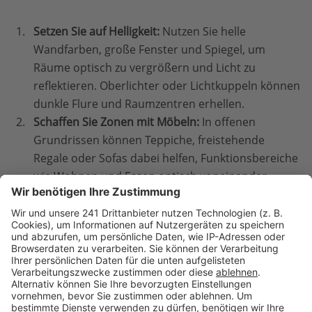
Setzen Sie auf Helligkeit:
Nutzen Sie helle
Wandfarben, große Fenster und Spiegel, um
Räume optisch zu vergrößern und Licht zu
reflektieren. Oberlichter oder Lichtkuppeln können
dunkle Flure und Raumzentren erhellen.
Schaffen Sie Zonen mit Möbeln:
In offenen
Grundrissen können Teppiche, freistehende
Regale oder Sofas dabei helfen, Funktionsbereiche
wie Wohnen und Essen optisch voneinander
abzugrenzen.
Achten Sie auf die Deckenhöhe:
Eine lichte Höhe
von 2,50 m statt der üblichen 2,40 m lässt die
Räume großzügiger und luftiger wirken. In
Teilbereichen kann eine bis unter das Dach
geöffnete Decke für einen luftigen Loft-Charakter
sorgen.