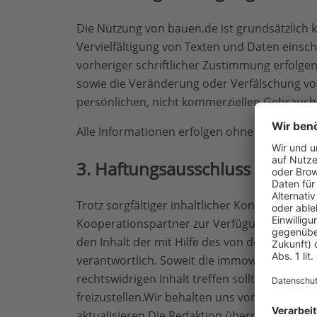
Die Nutzung von bauen.de ist grundsätzlich kos
Vervielfältigung von Texten und Daten einsc
vorheriger schriftlicher Zustimmung erfolge
sowie die Veränderung oder Verfälschung vo
persönlichen, nicht kommerziellen Gebrauch 
Alle Informationen erfolgen ohne Gewähr u
3. Haftungsausschluss
Trotz sorgfältiger inhaltlicher Kontrolle übe
Kooperationspartner zur Verfügung gestellt w
den Inhalt der mit Hilfe des von der immow
verantwortlich. Soweit die immowelt GmbH e
rechtswidrigen Inhalt treffen sollte, ist de
freizustellen.Wir behalten uns vor, die Info
aktualisieren.Die Redaktion übernimmt keine