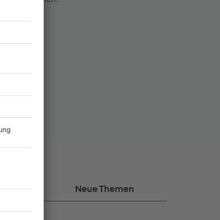
eil.
kel
Neue Themen