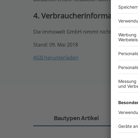
4. Verbraucherinformationen
Die immowelt GmbH nimmt nicht an Streitbeil
Stand: 09. Mai 2018
AGB herunterladen
Bautypen Artikel