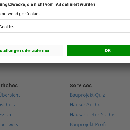
werkhaus bauen
Satteldach bauen
edenhaus bauen
Walmdach bauen
rnes Haus bauen
Pultdach bauen
terranes Haus bauen
Zeltdach bauen
tliches
Services
Übersicht
Bauprojekt-Quiz
nschutz
Häuser-Suche
essum
Hausanbieter-Suche
nachweis
Bauprojekt-Profil