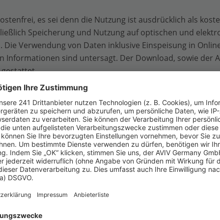
tenfrei, es sei denn die Nutzung ist ausdrücklich als kosten
hließlich Speicherung und Nutzung auf optischen und elektr
n. Die Verwendung von Daten inklusive Einspeisung in Onli
n Informationen sind untersagt. Der Download, sowie der 
gestattet.
nd dienen nur zum persönlichen Gebrauch.
rnehmen wir keine Haftung für die Inhalte externer Links sowi
erden. Für den Inhalt der verlinkten Seiten sind ausschließ
elt GmbH gesetzten Kundenpräsentationen /-werbungen ist 
ine Haftung gegenüber einem Dritten aufgrund der Verlink
r verantwortliche Kunde verpflichtet, die immowelt GmbH von
rmationen auf dieser Site jederzeit und ohne vorherige Ankü
 Haftung für unverlangt eingesandte Manuskripte, Fotos und