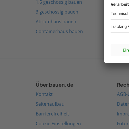
1,5 geschossig bauen
Fach
3 geschossig bauen
Schw
Atriumhaus bauen
Mode
Containerhaus bauen
Medi
Über bauen.de
Rech
Kontakt
AGB-
Seitenaufbau
Date
Barrierefreiheit
Impr
Cookie Einstellungen
Foto