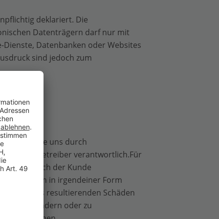
pflichtig deklariert. Die
onischen Datenträgern darf nur mit
ne-Dienste, Datenbanken oder Websites
Ausdruck sind jedoch zum
e Inhalte, die uns durch
lich deren Betreiber verantwortlich.Für
ausschließlich der Kunde
ung zu einem in irgendeiner Form
 allen hieraus resultierenden Schäden
ndigung zu ändern oder zu
 Illustrationen.