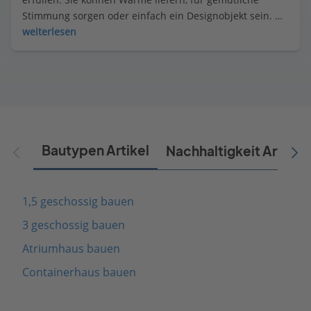
Stimmung sorgen oder einfach ein Designobjekt sein. 
Welcher Kamin für welche Funktion am besten geeignet 
weiterlesen
ist. Außerdem: Die wichtigsten Heizmittel im Überblick.
Bautypen Artikel
Nachhaltigkeit Artikel
1,5 geschossig bauen
3 geschossig bauen
Atriumhaus bauen
Containerhaus bauen