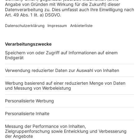
Impressum
Fotonachweis
Services
Bauprojekt-Quiz
Häuser-Suche
Hausanbieter-Suche
Bauprojekt-Profil
Für Unternehmen
Ihre Baufirma auf bauen.de
Kostenloses Infogespräch