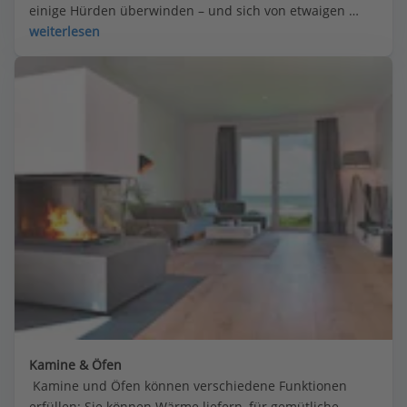
einige Hürden überwinden – und sich von etwaigen 
Träumen grenzenloser Freiheit verabschieden.
weiterlesen
Kamine & Öfen
 Kamine und Öfen können verschiedene Funktionen 
erfüllen: Sie können Wärme liefern, für gemütliche 