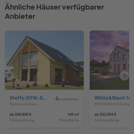
Ähnliche Häuser verfügbarer
Anbieter
Vorheriges
Näch
Haus
Haus
Steffy (KfW-Effizienzhaus 40 EE)
White&Black 140
Dammann-Haus
WHITE&BLACK Fertig
ab 336.800 €
145 m²
ab 332.954 €
Schlüsselfertig
Wohnfläche
Schlüsselfertig