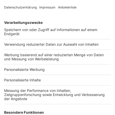
Fotonachweis
Services
Bauprojekt-Quiz
Häuser-Suche
Hausanbieter-Suche
Bauprojekt-Profil
Für Unternehmen
Ihre Baufirma auf bauen.de
Kostenloses Infogespräch