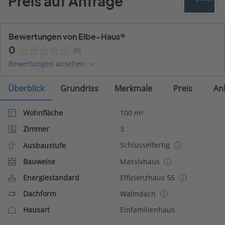
Preis auf Anfrage
Bewertungen von Elbe-Haus®
0
(0)
Bewertungen ansehen
Überblick
Grundriss
Merkmale
Preis
An
Wohnfläche
100 m²
Zimmer
3
Schlüsselfertig
Ausbaustufe
Bauweise
Massivhaus
Energiestandard
Effizienzhaus 55
Dachform
Walmdach
Hausart
Einfamilienhaus