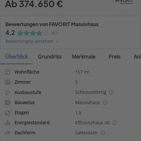
Ab 374.650 €
Bewertungen von FAVORIT Massivhaus
4,2
(67)
Bewertungen ansehen
Überblick
Grundriss
Merkmale
Preis
An
Wohnfläche
157 m²
Zimmer
5
Schlüsselfertig
Ausbaustufe
Bauweise
Massivhaus
Etagen
1,5
Energiestandard
Effizienzhaus 40
Dachform
Satteldach