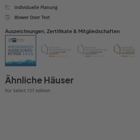
keinesfalls auf
Individuelle Planung
Sonderwünsche eingegan
dort wird sofort unter Ver
Blower Door Test
auf hohe Zusatzkosten
abgewiegelt. Dem gegenü
Auszeichnungen, Zertifikate & Mitgliedschaften
steht eine mehrfache,
telefonische
Kontaktaufnahmen des
Telefondienstes nach de
Stand des Interesses, was
nach Mittelung der gema
Ähnliche Häuser
Erfahrungen aber ebenfal
ins Leere läuft. Es ließe si
Für Select 157 edition
m.M. mit dem Portfolio di
Unternehmens sehr viel 
anfangen, wenn der Vertr
stimmen würde. Ich habe
mein Bauprojekt aber
aufgegeben, weil es finanz
nicht vernünftig darstellba