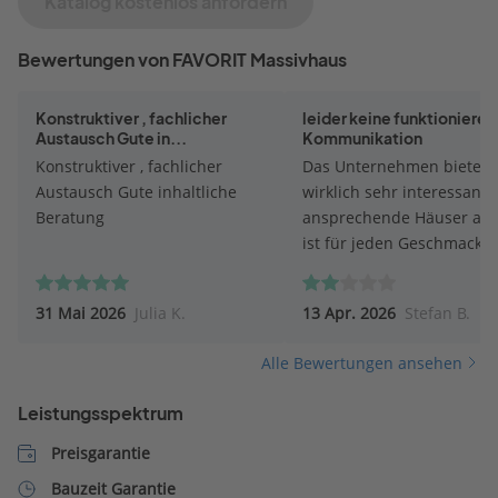
Katalog kostenlos anfordern
Bewertungen von FAVORIT Massivhaus
Konstruktiver , fachlicher
leider keine funktioniere
Austausch Gute in...
Kommunikation
Konstruktiver , fachlicher
Das Unternehmen bietet
Austausch Gute inhaltliche
wirklich sehr interessant
Beratung
ansprechende Häuser an,
ist für jeden Geschmack 
dabei! Der Katalog ist
übersichtlich und informa
31 Mai 2026
Julia K.
13 Apr. 2026
Stefan B.
aufgebaut und auch an d
Baubeschreibung gibt´s 
Alle Bewertungen ansehen
etwas zu verbessern. Leide
die Betreuung durch den
Leistungsspektrum
Außendienst exakt das
Gegenteil: es findet zwar 
Preisgarantie
Hausbesuch statt, doch w
Bauzeit Garantie