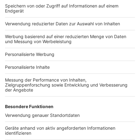
Bauprojekt-Quiz
Häuser-Suche
Hausanbieter-Suche
Bauprojekt-Profil
Für Unternehmen
Ihre Baufirma auf bauen.de
Kostenloses Infogespräch