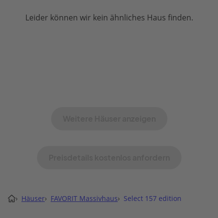
und man am Ende viel zu
Leider können wir kein ähnliches Haus finden.
wenig Haus für´s Geld
bekommt. Ich werde mein
jetziges Haus daher
modernisieren.
Weitere Häuser anzeigen
Preisdetails kostenlos anfordern
›
Häuser
›
FAVORIT Massivhaus
›
Select 157 edition