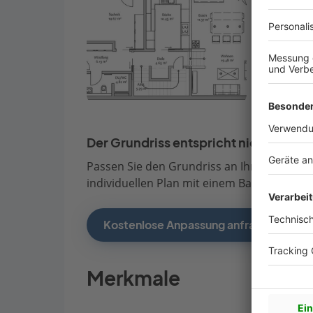
Der Grundriss entspricht nicht Ihren
Passen Sie den Grundriss an Ihre persönli
individuellen Plan mit einem Bauberater de
Kostenlose Anpassung anfragen
Merkmale