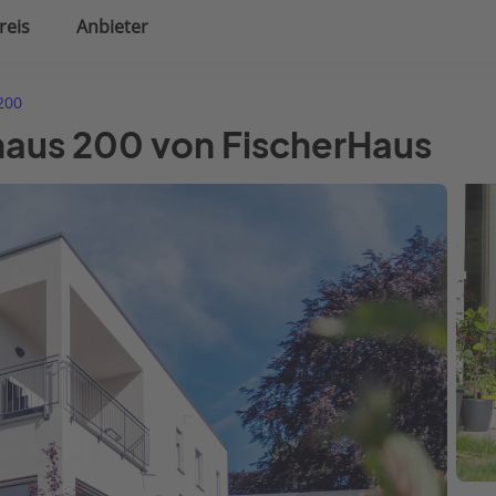
reis
Anbieter
uplanung
Hausausstattung
200
haus 200 von FischerHaus