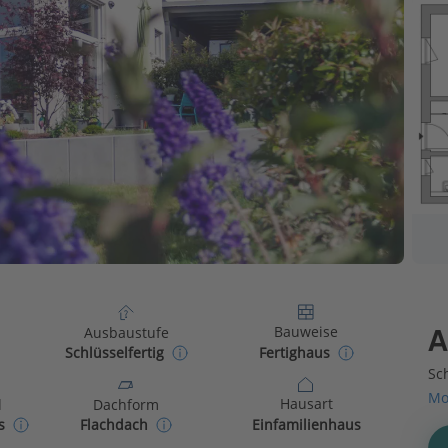
Bauweise
Ausbaustufe
A
Fertighaus
Schlüsselfertig
Sch
Mo
Hausart
d
Dachform
Einfamilienhaus
s
Flachdach