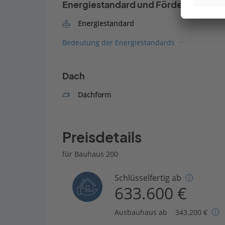
Energiestandard und Förderung
Energiestandard
Bedeutung der Energiestandards
Dach
Dachform
Preisdetails
für Bauhaus 200
Schlüsselfertig ab
633.600 €
Ausbauhaus ab
343.200 €