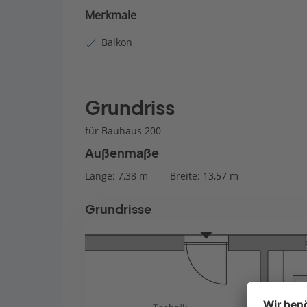
Merkmale
Balkon
Grundriss
für Bauhaus 200
Außenmaße
Länge: 7,38 m
Breite: 13,57 m
Grundrisse