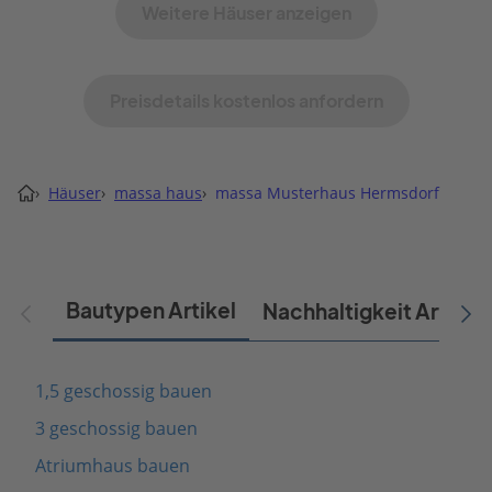
Weitere Häuser anzeigen
Preisdetails kostenlos anfordern
›
Häuser
›
massa haus
›
massa Musterhaus Hermsdorf
Bautypen Artikel
Nachhaltigkeit Artikel
1,5 geschossig bauen
3 geschossig bauen
Atriumhaus bauen