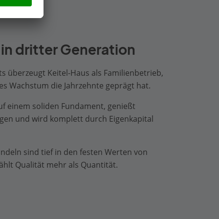
in dritter Generation
ts überzeugt Keitel-Haus als Familienbetrieb,
les Wachstum die Jahrzehnte geprägt hat.
 auf einem soliden Fundament, genießt
gen und wird komplett durch Eigenkapital
ndeln sind tief in den festen Werten von
ählt Qualität mehr als Quantität.