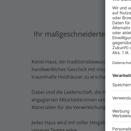
Ihr maßgeschneidertes Traumh
Keitel-Haus, ein traditionsbewusstes Famili
handwerkliches Geschick mit modernsten F
traumhafte Holzhäuser zu erschaffen.
Dabei sind die Leidenschaft, die Hingabe un
engagierten Mitarbeiterinnen und Mitarbeit
Materialien für die Verwirklichung Ihres Wo
Jedes Haus wird mit voller Hingabe so gebaut
unseres Teams wäre.