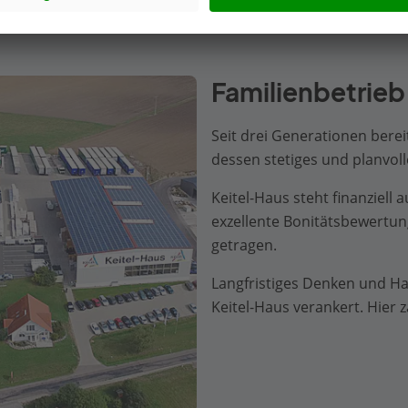
Familienbetrieb 
Seit drei Generationen berei
dessen stetiges und planvol
Keitel-Haus steht finanziell
exzellente Bonitätsbewertun
getragen.
Langfristiges Denken und Ha
Keitel-Haus verankert. Hier z