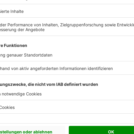
Keitel-Haus in Zahlen
150
190
r
Mitarbeiter
Häuser pro Jahr