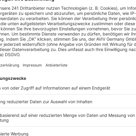
Keitel-Haus im Porträt
aus – von der Vision zur Realität dank 
Zuhören
enunternehmen, vereint
ertigungsmethoden, um
d die Freude unserer
er die grundlegenden
hntraums.
, als ob es das eigene Heim