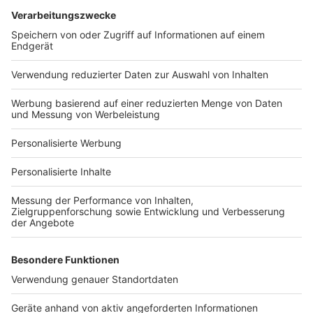
Services
Bauprojekt-Quiz
Häuser-Suche
Hausanbieter-Suche
Bauprojekt-Profil
Für Unternehmen
Ihre Baufirma auf bauen.de
Kostenloses Infogespräch