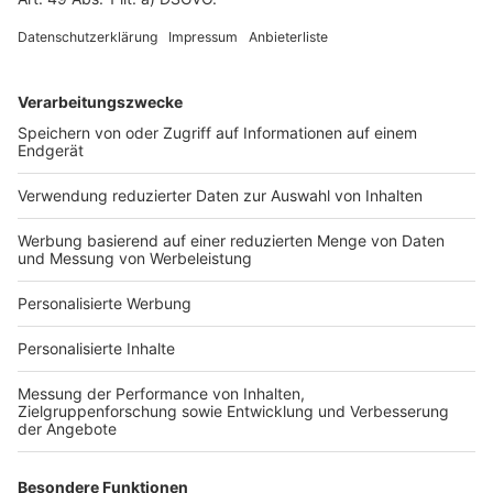
Fotonachweis
Services
Bauprojekt-Quiz
Häuser-Suche
Hausanbieter-Suche
Bauprojekt-Profil
Für Unternehmen
Ihre Baufirma auf bauen.de
Kostenloses Infogespräch