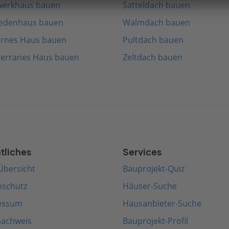
werkhaus bauen
Satteldach bauen
edenhaus bauen
Walmdach bauen
rnes Haus bauen
Pultdach bauen
terranes Haus bauen
Zeltdach bauen
tliches
Services
Übersicht
Bauprojekt-Quiz
nschutz
Häuser-Suche
essum
Hausanbieter-Suche
nachweis
Bauprojekt-Profil