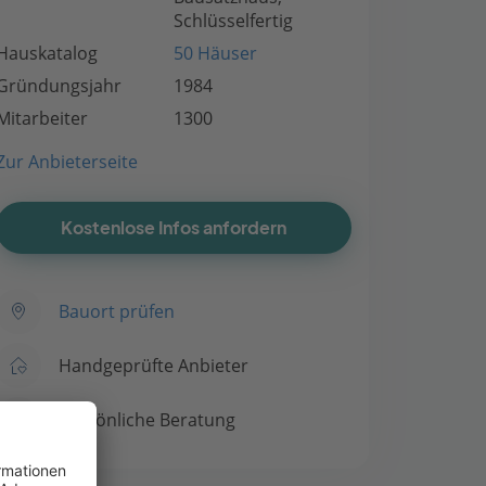
Schlüsselfertig
Hauskatalog
50 Häuser
Gründungsjahr
1984
Mitarbeiter
1300
Zur Anbieterseite
Kostenlose Infos anfordern
Bauort prüfen
Handgeprüfte Anbieter
Persönliche Beratung