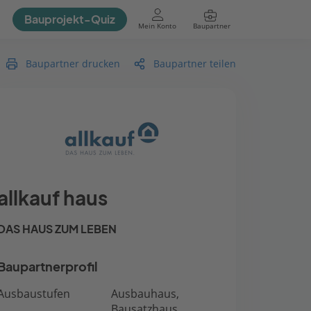
Bauprojekt-Quiz
Mein Konto
Baupartner
Anmelden
Baupartner drucken
Baupartner teilen
allkauf haus
DAS HAUS ZUM LEBEN
Baupartnerprofil
Ausbaustufen
Ausbauhaus,
Bausatzhaus,