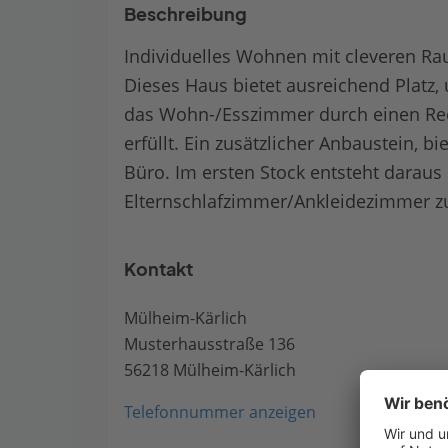
Beschreibung
Individuelles Wohnen mit cleveren R
Dieses Haus bietet ausreichend Platz, 
das Wohn-/Esszimmer durch einen Rech
erfüllt. Ein zusätzlicher Anbaustein, bi
Büro. Im ersten Stock entsteht daraus
Elternschlafzimmer/Ankleidezimmer zu
Kontakt
Mülheim-Kärlich
Musterhausstraße 136
56218 Mülheim-Kärlich
Telefonnummer anzeigen