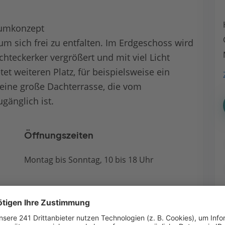
aumkonzept
um sich frei zu entfalten. Im Erdgeschoss wird
teckerker vergrößert und mit viel Licht
etet weiteren Platz, für beispielsweise ein
 eine große Dachterrasse, die vom
gänglich ist.
Öffnungszeiten
Montag bis Sonntag, 10 bis 18 Uhr