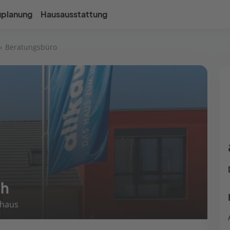
uplanung
Hausausstattung
Beratungsbüro
ch
 haus