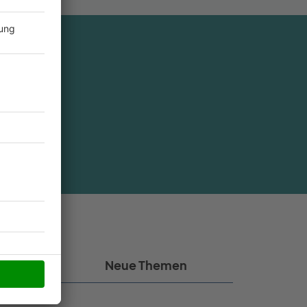
den?
kel
Neue Themen