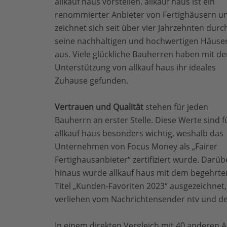
allkauf haus vorstellen. allkauf haus ist ein
renommierter Anbieter von Fertighäusern u
zeichnet sich seit über vier Jahrzehnten durc
seine nachhaltigen und hochwertigen Häuse
aus. Viele glückliche Bauherren haben mit de
Unterstützung von allkauf haus ihr ideales
Zuhause gefunden.
Vertrauen und Qualität
stehen für jeden
Bauherrn an erster Stelle. Diese Werte sind f
allkauf haus besonders wichtig, weshalb das
Unternehmen von Focus Money als „Fairer
Fertighausanbieter“ zertifiziert wurde. Darüb
hinaus wurde allkauf haus mit dem begehrte
Titel „Kunden-Favoriten 2023“ ausgezeichnet,
verliehen vom Nachrichtensender ntv und d
In einem direkten Vergleich mit 40 anderen A