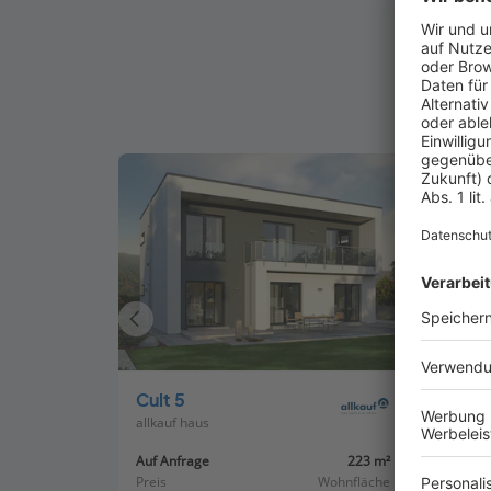
B
Vorheriges
Haus
Cult 5
Prest
allkauf haus
allkauf
Auf Anfrage
223 m²
Auf An
Preis
Wohnfläche
Preis