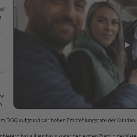
nd
h
r
r
ür
er
n
em DISQ aufgrund der hohen Empfehlungsrate der Kunden.
nbietern hat allkauf haus sogar den ersten Platz in der Ka