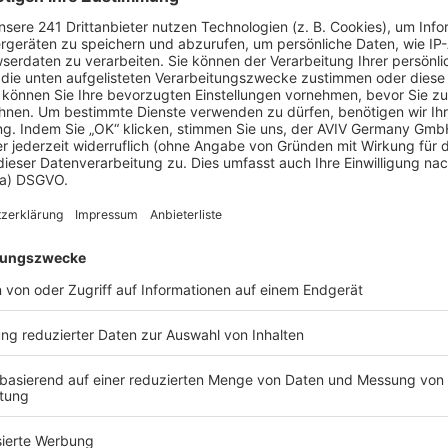
eliebteste Häuser von allkauf ha
ige 2
Cult 2
 haus
allkauf haus
frage
193 m²
Auf Anfrage
1
Wohnfläche
Preis
Wohnf