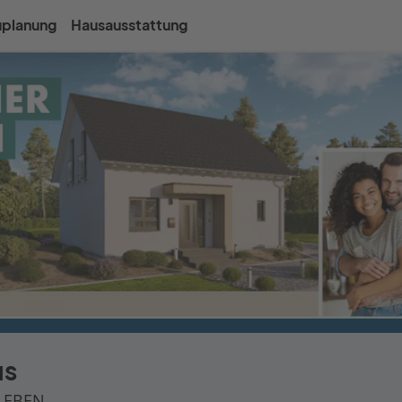
uplanung
Hausausstattung
us
LEBEN