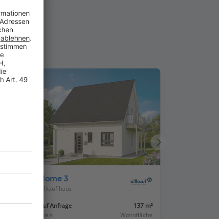
us
Nächstes
Haus
Home 3
allkauf haus
75 m²
Auf Anfrage
137 m²
läche
Preis
Wohnfläche