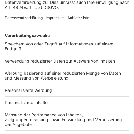
Impressum
Fotonachweis
Services
Bauprojekt-Quiz
Häuser-Suche
Hausanbieter-Suche
Bauprojekt-Profil
Für Unternehmen
Ihre Baufirma auf bauen.de
Kostenloses Infogespräch