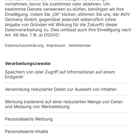
AGB-Übersicht
Datenschutz
Impressum
Fotonachweis
Services
Bauprojekt-Quiz
Häuser-Suche
Hausanbieter-Suche
Bauprojekt-Profil
Für Unternehmen
Ihre Baufirma auf bauen.de