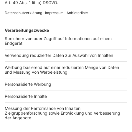
Fotonachweis
Services
Bauprojekt-Quiz
Häuser-Suche
Hausanbieter-Suche
Bauprojekt-Profil
Für Unternehmen
Ihre Baufirma auf bauen.de
Kostenloses Infogespräch