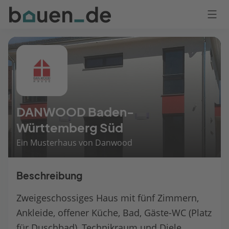
Bauen
Logo
Anmelden
DANWOOD Baden-
Württemberg Süd
Ein Musterhaus von Danwood
Beschreibung
Zweigeschossiges Haus mit fünf Zimmern,
Ankleide, offener Küche, Bad, Gäste-WC (Platz
für Duschbad), Technikraum und Diele.