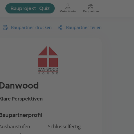
Bauprojekt-Quiz
Mein Konto
Baupartner
Anmelden
Baupartner drucken
Baupartner teilen
Danwood
Klare Perspektiven
Baupartnerprofil
Ausbaustufen
Schlüsselfertig