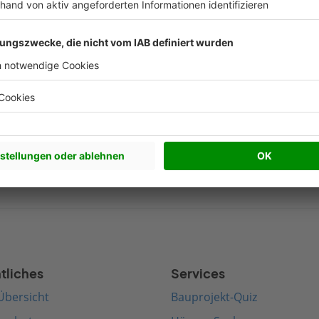
Nachhaltigkeit Artikel
Beliebte Arti
werkhaus bauen
Satteldach bauen
edenhaus bauen
Walmdach bauen
rnes Haus bauen
Pultdach bauen
terranes Haus bauen
Zeltdach bauen
tliches
Services
Übersicht
Bauprojekt-Quiz