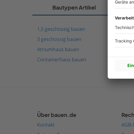
Bautypen Artikel
1,5 geschossig bauen
Fach
3 geschossig bauen
Schw
Atriumhaus bauen
Mode
Containerhaus bauen
Medi
Über bauen.de
Rech
Kontakt
AGB-