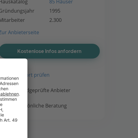
Hauskatalog
85 Häuser
Gründungsjahr
1995
Mitarbeiter
2.300
Zur Anbieterseite
Kostenlose Infos anfordern
Bauort prüfen
Handgeprüfte Anbieter
Persönliche Beratung