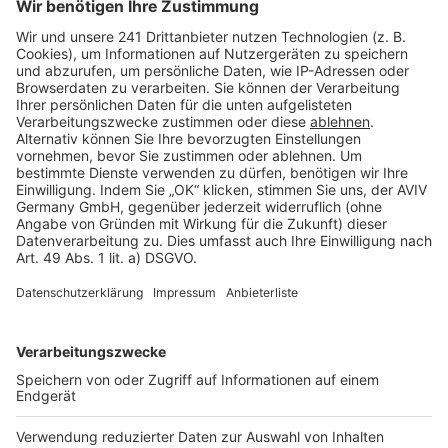
Seitenaufbau
Barrierefreiheit
Cookie Einstellungen
Rechtliches
AGB-Übersicht
Datenschutz
Impressum
Fotonachweis
Services
Bauprojekt-Quiz
Häuser-Suche
Hausanbieter-Suche