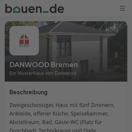
Bauen
Logo
Anmelden
DANWOOD Bremen
Ein Musterhaus von Danwood
Beschreibung
Zweigeschossiges Haus mit fünf Zimmern,
Ankleide, offener Küche, Speisekammer,
Abstellraum, Bad, Gäste-WC (Platz für
Duschbad), Technikraum und Diele.