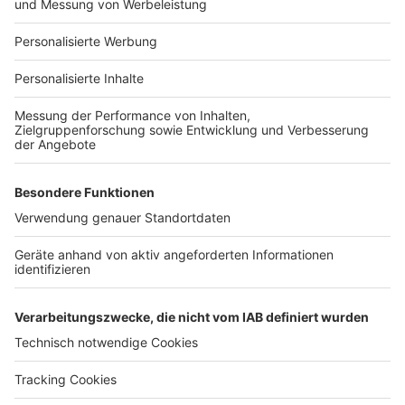
Für Unternehmen
Ihre Baufirma auf bauen.de
Kostenloses Infogespräch