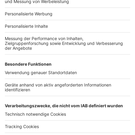
Für Unternehmen
Ihre Baufirma auf bauen.de
Kostenloses Infogespräch