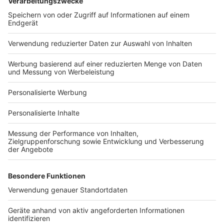
Bauprojekt-Quiz
Häuser-Suche
Hausanbieter-Suche
Bauprojekt-Profil
Für Unternehmen
Ihre Baufirma auf bauen.de
Kostenloses Infogespräch