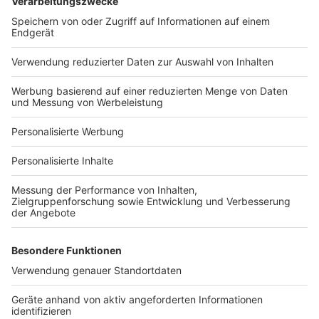
Bauprojekt-Quiz
Häuser-Suche
Hausanbieter-Suche
Bauprojekt-Profil
Für Unternehmen
Ihre Baufirma auf bauen.de
Kostenloses Infogespräch